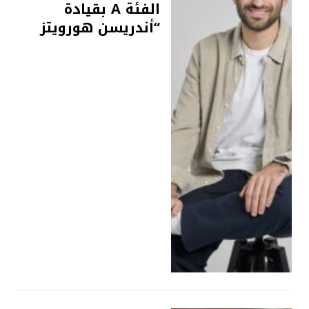
الفئة A بقيادة
“أندريسن هورويتز