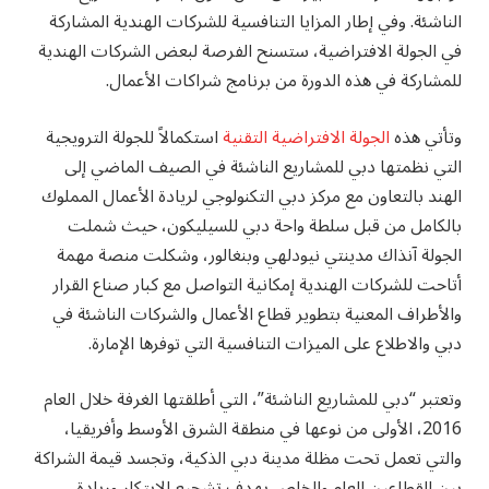
الناشئة. وفي إطار المزايا التنافسية للشركات الهندية المشاركة
في الجولة الافتراضية، ستسنح الفرصة لبعض الشركات الهندية
للمشاركة في هذه الدورة من برنامج شراكات الأعمال.
وتأتي هذه
الجولة الافتراضية التقنية
استكمالاً للجولة الترويجية
التي نظمتها دبي للمشاريع الناشئة في الصيف الماضي إلى
الهند بالتعاون مع مركز دبي التكنولوجي لريادة الأعمال المملوك
بالكامل من قبل سلطة واحة دبي للسيليكون، حيث شملت
الجولة آنذاك مدينتي نيودلهي وبنغالور، وشكلت منصة مهمة
أتاحت للشركات الهندية إمكانية التواصل مع كبار صناع القرار
والأطراف المعنية بتطوير قطاع الأعمال والشركات الناشئة في
دبي والاطلاع على الميزات التنافسية التي توفرها الإمارة.
وتعتبر “دبي للمشاريع الناشئة”، التي أطلقتها الغرفة خلال العام
2016، الأولى من نوعها في منطقة الشرق الأوسط وأفريقيا،
والتي تعمل تحت مظلة مدينة دبي الذكية، وتجسد قيمة الشراكة
بين القطاعين العام والخاص بهدف تشجيع الابتكار وريادة