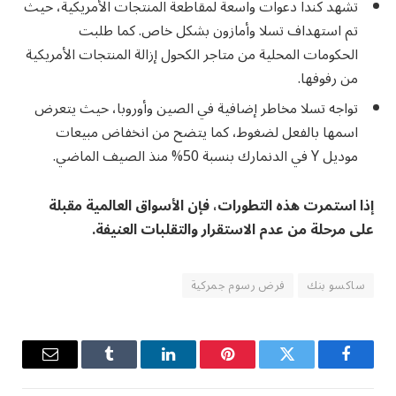
تشهد كندا دعوات واسعة لمقاطعة المنتجات الأمريكية، حيث
تم استهداف تسلا وأمازون بشكل خاص. كما طلبت
الحكومات المحلية من متاجر الكحول إزالة المنتجات الأمريكية
من رفوفها.
تواجه تسلا مخاطر إضافية في الصين وأوروبا، حيث يتعرض
اسمها بالفعل لضغوط، كما يتضح من انخفاض مبيعات
موديل Y في الدنمارك بنسبة 50% منذ الصيف الماضي.
إذا استمرت هذه التطورات، فإن الأسواق العالمية مقبلة
على مرحلة من عدم الاستقرار والتقلبات العنيفة
.
ساكسو بنك
فرض رسوم جمركية
فيسبوك
تويتر
بينتيريست
لينكدإن
Tumblr
البريد
الإلكترو