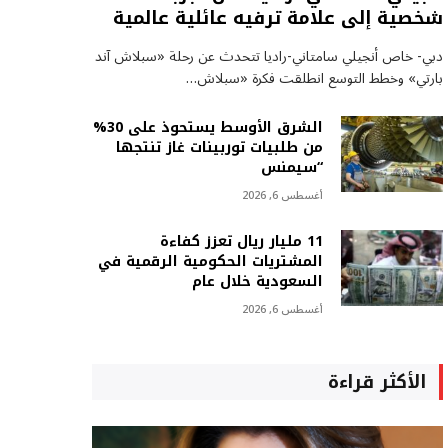
شخصية إلى علامة ترفيه عائلية عالمية
دبي- خاص أنجيلي سامتاني-راديا تتحدث عن رحلة «سبلاش آند
بارتي» وخطط التوسع انطلقت فكرة «سبلاش…
الشرق الأوسط يستحوذ على 30%
من طلبيات توربينات غاز تنتجها
“سيمنس
أغسطس 6, 2026
11 مليار ريال تعزز كفاءة
المشتريات الحكومية الرقمية في
السعودية خلال عام
أغسطس 6, 2026
الأكثر قراءة