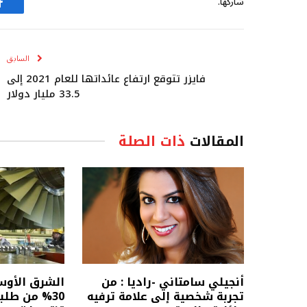
شاركها.
ف
السابق
فايزر تتوقع ارتفاع عائداتها للعام 2021 إلى
33.5 مليار دولار
المقالات
ذات الصلة
أنجيلي سامتاني -راديا : من
الشرق الأو
تجربة شخصية إلى علامة ترفيه
30% من طلب