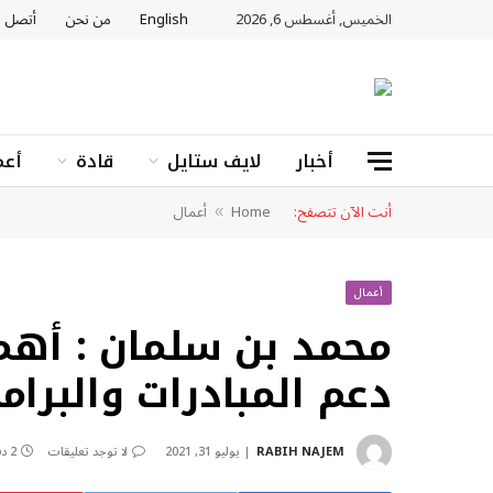
الخميس, أغسطس 6, 2026
English
من نحن
أتصل ب
أخبار
لايف ستايل
قادة
أعم
أنت الآن تتصفح:
Home
أعمال
»
أعمال
محمد بن سلمان : أهم
دعم المبادرات والبرام
RABIH NAJEM
يوليو 31, 2021
لا توجد تعليقات
2 دقائق