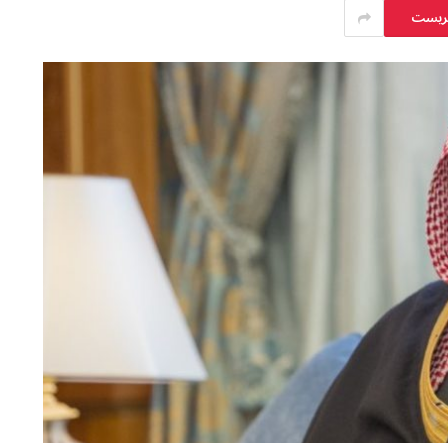
يريست