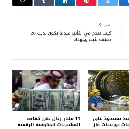
يسبوك
تويتر
بينتيريست
لينكدإن
Tumblr
البريد
الإلكتروني
التالي
كيف تنجح في التأثير عندما يكون لديك 20
دقيقة لثبت وجودك
سط يستحوذ على
11 مليار ريال تعزز كفاءة
يات توربينات غاز
المشتريات الحكومية الرقمية