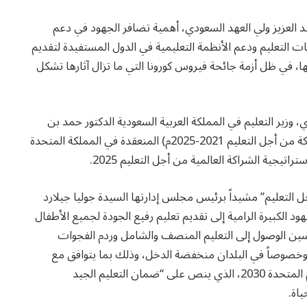
 العزيز ولي العهد السعودي، أهمية تضافر الجهود في دعم
ات التعليم ودعم الأنظمة التعليمية في الدول المستفيدة لتقديم
، في ظل أزمة جائحة فيروس كورونا التي ما تزال آثارها تشكل
 وزير التعليم في المملكة العربية السعودية الدكتور حمد بن
محمد آل الشيخ، في القمة العالمية للتعليم (تمويل الشراكة من أجل التعليم 2021-2025م) المنعقدة في المملكة المتحدة
راتيجية الشراكة العالمية من أجل التعليم 2025.
ل التعليم” مشيداً برئيس مجلس إدارتها السيدة جوليا جيلارد
ود الكبيرة الرامية إلى تقديم تعليم رفيع الجودة لجميع الأطفال
حسين الوصول إلى التعليم المنصف والشامل وردم الفجوات
 وخصوصاً في البلدان منخفضة الدخل، وذلك بما يتوافق مع
الهدف الرابع من أهداف التنمية المستدامة لأجندة الأمم المتحدة 2030، الذي ينص على “ضمان التعليم الجيد
اة.