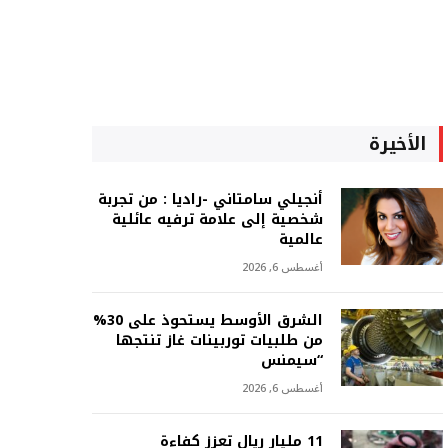
الأخيرة
أنجيلي سامتاني -راديا : من تجربة
شخصية إلى علامة ترفيه عائلية
عالمية
أغسطس 6, 2026
الشرق الأوسط يستحوذ على 30%
من طلبيات توربينات غاز تنتجها
“سيمنس
أغسطس 6, 2026
11 مليار ريال تعزز كفاءة