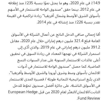
14.9٪ في عام 2020، وهو ما يمثل نموًا بنسبة 235٪ منذ إطلاقه
في عام 2012. بينما حقق “صندوق الواحة للاستثمار في الأسهم
بأسواق الشرق الأوسط وشمال أفريقيا” زيادة تراكمية في القيمة
تقدر بنسبة 226٪ منذ إنشائه في عام 2014.
أمّا إجمالي صافي الدخل الناتج عن أعمال الشركة في الأسواق
العامة فبلغ 321.4 مليون درهم إماراتي خلال عام 2020، مقابل
391.2 مليون درهم إماراتي في عام 2019، والذي أدّى إلى
استمرار الشركة في نهجها المعتاد في ريادة السوق في تحقيق
أعلى عائدات الاستثمار السنوية على مدار السنوات التسع
الماضية. كما حصل “صندوق الواحة للاستثمار في أدوات
الائتمان بأسواق وسط وشرق أوروبا والشرق الأوسط وأفريقيا”،
الذي يتّبع استراتيجية ائتمانية طويلة / قصيرة المدى للاستثمار
في الأسواق الناشئة، على جائزة أفضل صندوق تحوّط للدخل
الثابت/الائتمان/التعثّر لعام 2020 من قبل European Hedge
Fund Review.