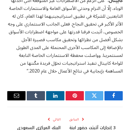
كابيتال:
“على الرغم من الاضطرابات غير المتوقعة التي أحدثها
الوباء، إلّا أن التزام وحدتي الأسواق العامة والاستثمارات الخاصة
التابعتين للشركة في تطبيق استراتيجيتيهما لهذا العام، كان له
الأثر الأكبر في تحقيق النجاح. فعلى الجانب الاستثماري على وجه
الخصوص، أثبتت فرقنا قدرتها على مواجهة اضطرابات الأسواق
بشكل أفضل من نظرائها وتحقيق مكاسب قصيرة الأجل
بالإضافة إلى المكاسب الأخرى المحتملة على المدى الطويل
لمستثمرينا. وواصلت محفظة الاستثمارات الخاصة التابعة
للواحة كابيتال تنفيذ استراتيجيات تحوّل فريدة مكّنتها من
المساهمة بإيجابية في نتائج الأعمال خلال عام 2020.”
فيسبوك
تويتر
بينتيريست
لينكدإن
Tumblr
البريد
الإلكترو
السابق
التالي
3 إنجازات أثبتت حضور ابنة
البنك المركزي السعودي