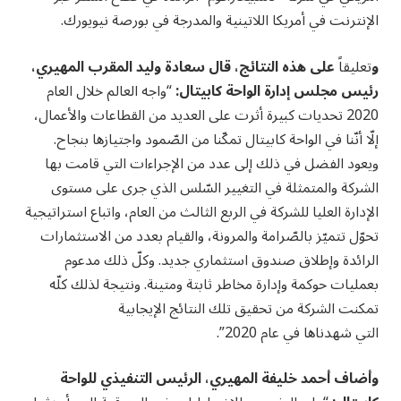
الإنترنت في أمريكا اللاتينية والمدرجة في بورصة نيويورك.
و
تعليقاً
على هذه النتائج، قال سعادة وليد المقرب المهيري،
رئيس مجلس إدارة الواحة كابيتال:
“واجه العالم خلال العام
2020 تحديات كبيرة أثرت على العديد من القطاعات والأعمال،
إلّا أنّنا في الواحة كابيتال تمكّنا من الصّمود واجتيازها بنجاح.
ويعود الفضل في ذلك إلى عدد من الإجراءات التي قامت بها
الشركة والمتمثلة في التغيير السّلس الذي جرى على مستوى
الإدارة العليا للشركة في الربع الثالث من العام، واتباع استراتيجية
تحوّل تتميّز بالصّرامة والمرونة، والقيام بعدد من الاستثمارات
الرائدة وإطلاق صندوق استثماري جديد. وكلّ ذلك مدعوم
بعمليات حوكمة وإدارة مخاطر ثابتة ومتينة. ونتيجة لذلك كلّه
تمكنت الشركة من تحقيق تلك النتائج الإيجابية
التي شهدناها في عام 2020”.
وأضاف أحمد خليفة المهيري، الرئيس التنفيذي للواحة