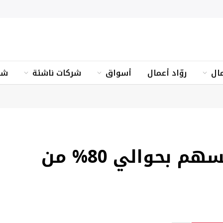
ال
روّاد أعمال
أسواق
شركات ناشئة
شؤ
المبادرات الرقمية ستسهم بحوالي 80% من