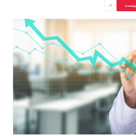
يريست