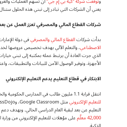
و
توقعت شركة “كيه بي إم جي”
يعني أن الشركات التي تبادر إلى تبني هذه الحلول ستنال
شركات القطاع المالي والمصرفي تعزز العمل عن بعد
بدأت شركات
القطاع المالي والمصرفي
في دولة الإمارا
الاصطناعي
، والتعلم الآلي بهدف تخصيص عروضها لخدما
الذي جرت العادة أن يرتبط عمله بمكتبه إلى تبني خيارا
الأجهزة، وتوفير الوصول الآمن للبيانات والتطبيقات، وا
الابتكار في قطاع التعليم يدعم التعليم الإلكتروني
انتقل قرابة 1.1 مليون طالب في المدارس الحكومية والخاصة من الاعتماد على فصول الدراسة التقليدية إلى
للتعليم الإلكتروني
مثل
Google Classroom
، و
assDojo
التعليم عن بعد لبقية العام الدراسي الحالي. وبهدف دعم
42,000 معلّم
على مؤهلات للتعليم الإلكتروني من وزارة ا
الذكية.