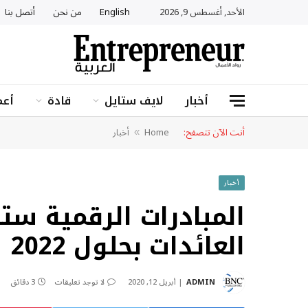
الأحد, أغسطس 9, 2026
English
من نحن
أتصل بنا
أخبار
لايف ستايل
قادة
أعم
أنت الآن تتصفح:
Home
أخبار
»
أخبار
العائدات بحلول 2022
ADMIN
أبريل 12, 2020
لا توجد تعليقات
3 دقائق