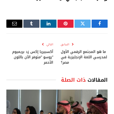
فيسبوك
تويتر
بينتيريست
لينكدإن
Tumblr
البريد
الإلكترو
السابق
التالي
ما هو المجتمع الرقمي الأول
أكسبيريا إكس زد بريميوم
لمدرسي اللغة الإنجليزية في
“روسو “متوفر الآن باللون
مصر؟
الأحمر
المقالات
ذات الصلة