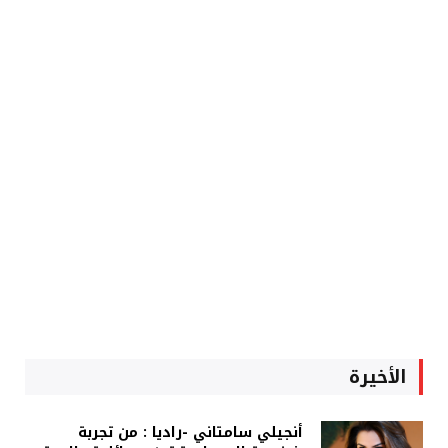
الأخيرة
أنجيلي سامتاني -راديا : من تجربة