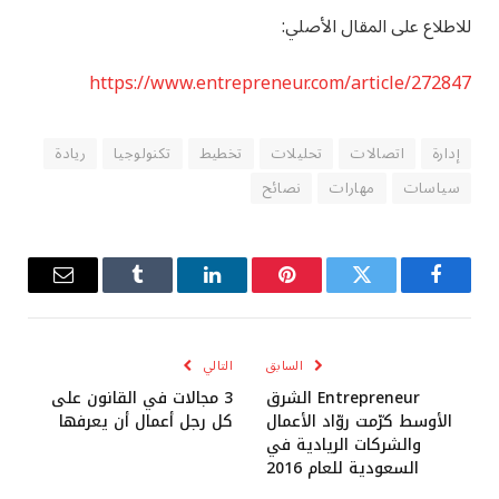
للاطلاع على المقال الأصلي:
https://www.entrepreneur.com/article/272847
إدارة
اتصالات
تحليلات
تخطيط
تكنولوجيا
ريادة
سياسات
مهارات
نصائح
فيسبوك
تويتر
بينتيريست
لينكدإن
Tumblr
البريد
الإلكترو
السابق
التالي
Entrepreneur الشرق
3 مجالات في القانون على
الأوسط كرّمت روّاد الأعمال
كل رجل أعمال أن يعرفها
والشركات الريادية في
السعودية للعام 2016