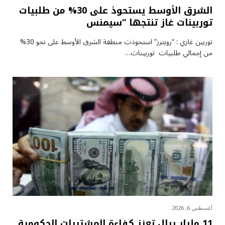
الشرق الأوسط يستحوذ على 30% من طلبيات
توربينات غاز تنتجها “سيمنس
توربين غازي : “رويترز” استحوذت منطقة الشرق الأوسط على نحو 30%
من إجمالي طلبيات توربينات…
أغسطس 6, 2026
11 مليار ريال تعزز كفاءة المشتريات الحكومية