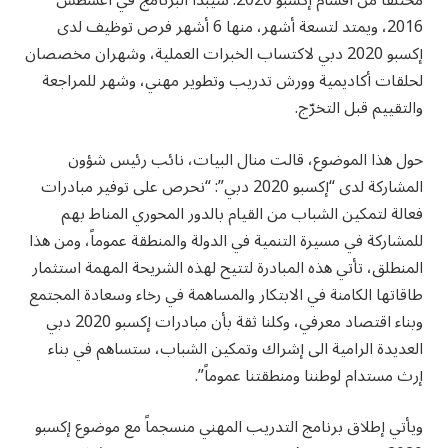
مختلفاً من أقسام إكسبو 2020. سيبدأ البرنامج في أغسطس
2016، ويمتد لتسعة أشهر، منها 6 أشهر فرص توظيف لدى
إكسبو 2020 دبي لاكتساب الخبرات العملية، وشهران مخصصان
لحلقات أكاديمية وورش تدريب وتطوير مهني، وشهر للمراجعة
والتقييم قبل التخرّج.
حول هذا الموضوع، قالت منال البيات، نائب رئيس شؤون
المشاركة لدى “إكسبو 2020 دبي”: “نحرص على توفير مبادرات
فعالة لتمكين الشباب من القيام بالدور المحوري المناط بهم
للمشاركة في مسيرة التنمية في الدولة والمنطقة عموماً، ومن هذا
المنطلق، تأتي هذه المبادرة لتتيح لهذه الشريحة المهمة استثمار
طاقاتها الكامنة في الابتكار والمساهمة في رخاء وسعادة المجتمع
وبناء اقتصاد معرفي، وكلنا ثقة بأن مبادرات إكسبو 2020 دبي
العديدة الرامية الى إشراك وتمكين الشباب، ستساهم في بناء
إرث مستدام لوطننا ومنطقتنا عموماً”.
ويأتي إطلاق برنامج التدريب المهني منسجماً مع موضوع إكسبو