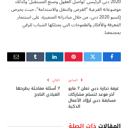
2020 دبي الرئيسي ’تواصل العقول وصنع المستقبل‘ وكذلك
موضوعاته الفرعية “الفرص والتنقل والاستدامة”، حيث يحرص
إكسبو 2020 دبي، من خلال مبادراته المتميزة، على استثمار
المعرفة والأفكار والطموحات التي يمتلكها الشباب للرقي
بمجتمعنا.
فيسبوك
تويتر
بينتيريست
لينكدإن
Tumblr
البريد
الإلكترو
السابق
التالي
غرفة تجارة دبي تعلن 7 مايو
7 أسئلة مفاجئة يطرحها
آخر موعد لتسلم مشاركات
القيادي الناجح
مسابقة دبي لروّاد الأعمال
الذكية
المقالات
ذات الصلة