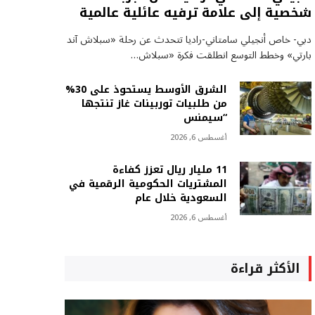
شخصية إلى علامة ترفيه عائلية عالمية
دبي- خاص أنجيلي سامتاني-راديا تتحدث عن رحلة «سبلاش آند
بارتي» وخطط التوسع انطلقت فكرة «سبلاش…
الشرق الأوسط يستحوذ على 30%
من طلبيات توربينات غاز تنتجها
“سيمنس
أغسطس 6, 2026
11 مليار ريال تعزز كفاءة
المشتريات الحكومية الرقمية في
السعودية خلال عام
أغسطس 6, 2026
الأكثر قراءة