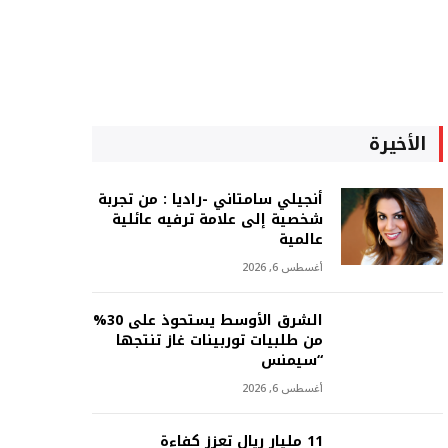
الأخيرة
أنجيلي سامتاني -راديا : من تجربة
شخصية إلى علامة ترفيه عائلية
عالمية
أغسطس 6, 2026
الشرق الأوسط يستحوذ على 30%
من طلبيات توربينات غاز تنتجها
“سيمنس
أغسطس 6, 2026
11 مليار ريال تعزز كفاءة