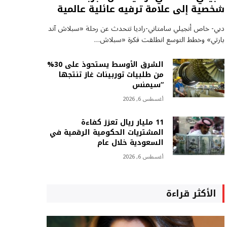
شخصية إلى علامة ترفيه عائلية عالمية
دبي- خاص أنجيلي سامتاني-راديا تتحدث عن رحلة «سبلاش آند
بارتي» وخطط التوسع انطلقت فكرة «سبلاش…
الشرق الأوسط يستحوذ على 30%
من طلبيات توربينات غاز تنتجها
“سيمنس
أغسطس 6, 2026
11 مليار ريال تعزز كفاءة
المشتريات الحكومية الرقمية في
السعودية خلال عام
أغسطس 6, 2026
الأكثر قراءة