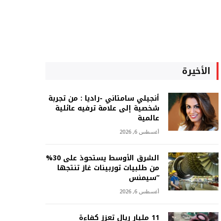
الأخيرة
أنجيلي سامتاني -راديا : من تجربة
شخصية إلى علامة ترفيه عائلية
عالمية
أغسطس 6, 2026
الشرق الأوسط يستحوذ على 30%
من طلبيات توربينات غاز تنتجها
“سيمنس
أغسطس 6, 2026
11 مليار ريال تعزز كفاءة