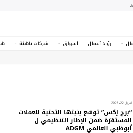
نا
ال
روّاد أعمال
أسواق
شركات ناشئة
شؤ
أبريل 22, 2026
“برج إكس” توسّع بنيتها التحتية للعملات
المستقرّة ضمن الإطار التنظيمي ل
أبوظبي العالمي ADGM