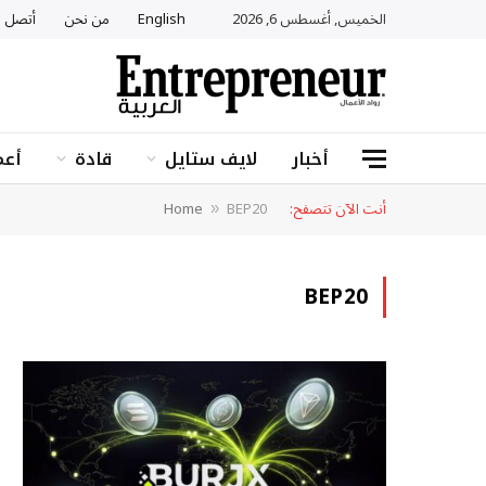
الخميس, أغسطس 6, 2026
English
من نحن
أتصل ب
أخبار
لايف ستايل
قادة
أعم
أنت الآن تتصفح:
BEP20
Home
»
BEP20