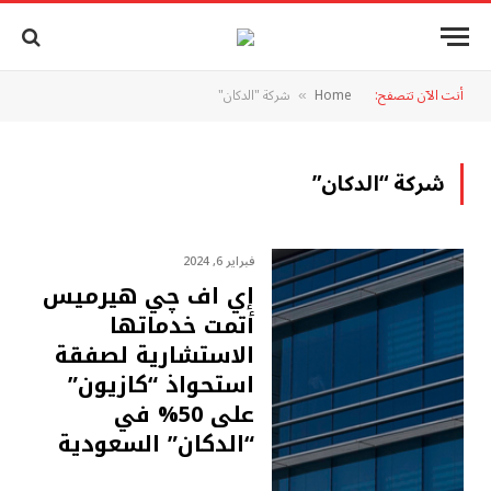
أنت الآن تتصفح:
Home
شركة "الدكان"
»
شركة “الدكان”
فبراير 6, 2024
إي اف چي هيرميس
أتمت خدماتها
الاستشارية لصفقة
استحواذ “كازيون”
على 50% في
“الدكان” السعودية