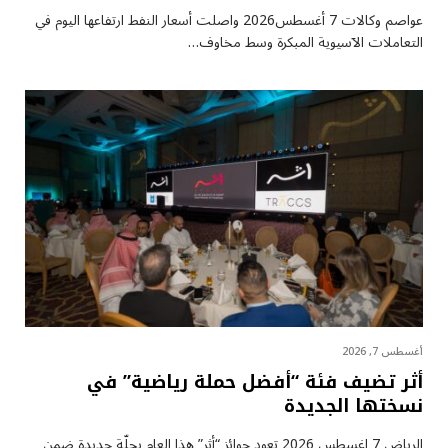
عواصم وكالات 7 أغسطس2026 واصلت أسعار ⁠النفط ارتفاعها اليوم في
التعاملات الآسيوية المبكرة وسط مخاوف…
أغسطس 7, 2026
أثر تضيف فئة “أفضل حملة رياضية” في
نسختها الجديدة
الرياض 7 اغسطس 2026 تعود جوائز “أثر” هذا العام بحلّة جديدة ضمن