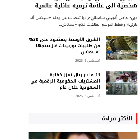
شخصية إلى علامة ترفيه عائلية عالمية
دبي- خاص أنجيلي سامتاني-راديا تتحدث عن رحلة «سبلاش آند
بارتي» وخطط التوسع انطلقت فكرة «سبلاش…
الشرق الأوسط يستحوذ على 30%
من طلبيات توربينات غاز تنتجها
“سيمنس
أغسطس 6, 2026
11 مليار ريال تعزز كفاءة
المشتريات الحكومية الرقمية في
السعودية خلال عام
أغسطس 6, 2026
الأكثر قراءة