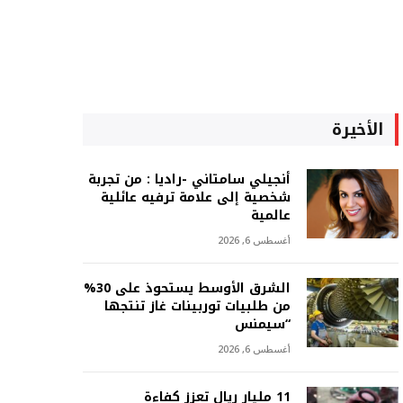
الأخيرة
أنجيلي سامتاني -راديا : من تجربة
شخصية إلى علامة ترفيه عائلية
عالمية
أغسطس 6, 2026
الشرق الأوسط يستحوذ على 30%
من طلبيات توربينات غاز تنتجها
“سيمنس
أغسطس 6, 2026
11 مليار ريال تعزز كفاءة