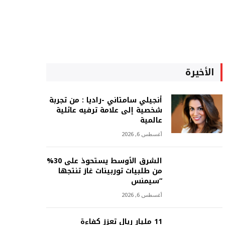
الأخيرة
أنجيلي سامتاني -راديا : من تجربة
شخصية إلى علامة ترفيه عائلية
عالمية
أغسطس 6, 2026
الشرق الأوسط يستحوذ على 30%
من طلبيات توربينات غاز تنتجها
“سيمنس
أغسطس 6, 2026
11 مليار ريال تعزز كفاءة