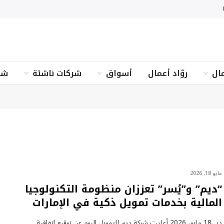
ال
روّاد أعمال
أسواق
شركات ناشئة
شؤ
مايو 18, 2026
“ديم” و”يُسر” تعززان منظومة التكنولوجيا
المالية بخدمات تمويل ذكية في الإمارات
دبي18 مايو، 2026 أعلنت شركة ديم للتمويل اليوم عن توقيع اتفاقية