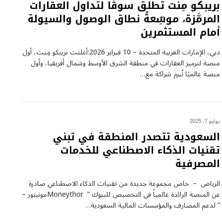
بريبكو مِنت تُطلق سوقًا لتداول العقارات
المرمَّزة، موسِّعةً نطاق الوصول والسيولة
أمام المستثمرين
دبي، الإمارات العربية المتحدة – 10 فبراير 2026:أعلنت بريبكو مِنت، أول
منصة لترميز العقارات في منطقة الشرق الأوسط وشمال أفريقيا، وأول
منصة عالميًا تُبرم شراكة مع…
يوليو 7, 2025
السعودية تتصدر المنطقة في تبني
تقنيات الذكاء الاصطناعي للخدمات
المصرفية
الرياض – خاص مجموعة جديدة من تقنيات الذكاء الاصطناعي صادرة
عن المنصة الرائدة عالمياً في التخصيص للبنوك ” Moneythorمونيثور –
” لدعم المصارف والمؤسسات المالية السعودية…