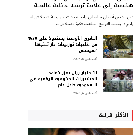
شخصية إلى علامة ترفيه عائلية عالمية
دبي- خاص أنجيلي سامتاني-راديا تتحدث عن رحلة «سبلاش آند
بارتي» وخطط التوسع انطلقت فكرة «سبلاش…
الشرق الأوسط يستحوذ على 30%
من طلبيات توربينات غاز تنتجها
“سيمنس
أغسطس 6, 2026
11 مليار ريال تعزز كفاءة
المشتريات الحكومية الرقمية في
السعودية خلال عام
أغسطس 6, 2026
الأكثر قراءة