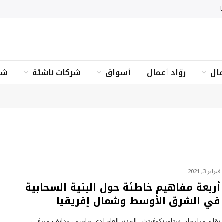
ال
روّاد أعمال
أسواق
شركات ناشئة
شؤ
فبراير 3, 2021
أربعة مفاهيم خاطئة حول البنية السحابية
في الشرق الأوسط وشمال إفريقيا
بقلم ميليجان ستامينكوفيتش المدير العام لدى مامبو ، ودايف ميرفي،