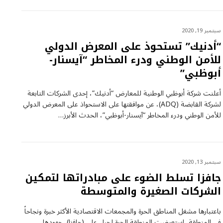
سبتمبر 19, 2020
“أدنيك” تستحوذ على المعرض الدولي
للأمن الوطني ودرء المخاطر “آيسنار-
أبوظبي”
أعلنت شركة أبوظبي الوطنية للمعارض “أدنيك”، إحدى الشركات التابعة
لشركة القابضة (ADQ)، عن موافقتها على الاستحواذ على المعرض الدولي
للأمن الوطني ودرء المخاطر “آيسنار-أبوظبي”، الحدث الأبرز…
سبتمبر 13, 2020
جافزا تسلط الضوء على مبادراتها لتمكين
الشركات الصغيرة والمتوسطة
باعتبارها مشغل المناطق الحرة والمجمعات الاقتصادية الأكثر خبرة ونجاحاً
في المنطقة، استعرضت المنطقة الحرة لجبل علي (جافزا)، جهودها