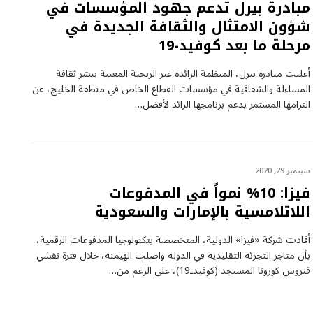
مبادرة بيرل تدعم جهود المؤسسات في
شؤون الامتثال والثقافة الجديدة في
مرحلة ما بعد كوفيد-19
أعلنت مبادرة بيرل، المنظمة الرائدة غير الربحية المعنية بنشر ثقافة
المساءلة والشفافية في مؤسسات القطاع الخاص في منطقة الخليج، عن
التزامها المستمر بدعم برنامجها الرائد لأفضل…
سبتمبر 29, 2020
فيزا: 10% نمواً في المدفوعات
اللاتلامسية بالإمارات والسعودية
أفادت شركة «فيزا» الدولية، المتخصصة بتكنولوجيا المدفوعات الرقمية،
بأن متاجر التجزئة التقليدية في الدولة واصلت الهيمنة، خلال فترة تفشي
فيروس كورونا المستجد (كوفيدـ19)، على الرغم من…