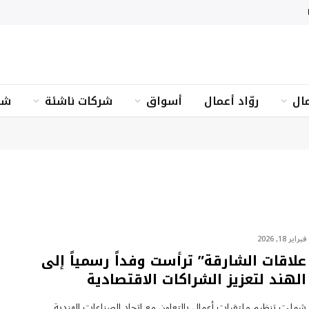
ال
روّاد أعمال
أسواق
شركات ناشئة
شؤ
فبراير 18, 2026
علاقات الشارقة” ترأست وفداً رسمياً إلى
الهند لتعزيز الشراكات الاقتصادية
شملت تنظيم ملتقيات أعمال بالتعاون مع اتحاد الصناعات الهندية