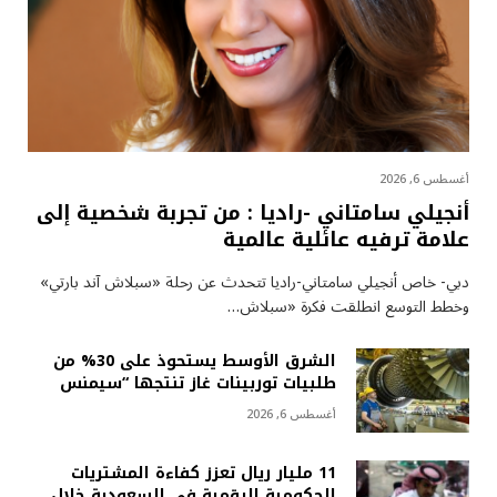
أغسطس 6, 2026
أنجيلي سامتاني -راديا : من تجربة شخصية إلى
علامة ترفيه عائلية عالمية
دبي- خاص أنجيلي سامتاني-راديا تتحدث عن رحلة «سبلاش آند بارتي»
وخطط التوسع انطلقت فكرة «سبلاش…
الشرق الأوسط يستحوذ على 30% من
طلبيات توربينات غاز تنتجها “سيمنس
أغسطس 6, 2026
11 مليار ريال تعزز كفاءة المشتريات
الحكومية الرقمية في السعودية خلال