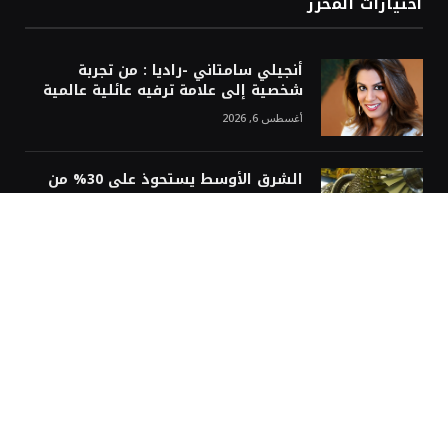
اختيارات المحرر
أنجيلي سامتاني -راديا : من تجربة
شخصية إلى علامة ترفيه عائلية عالمية
أغسطس 6, 2026
الشرق الأوسط يستحوذ على 30% من
طلبيات توربينات غاز تنتجها “سيمنس
أغسطس 6, 2026
© 2026 جميع الحقوق محفوظة.
أخبار
أسواق
أعمال
تكنولوجيا
روّاد أعمال
شؤون ريادية
شركات ناشئة
قادة
لايف ستايل