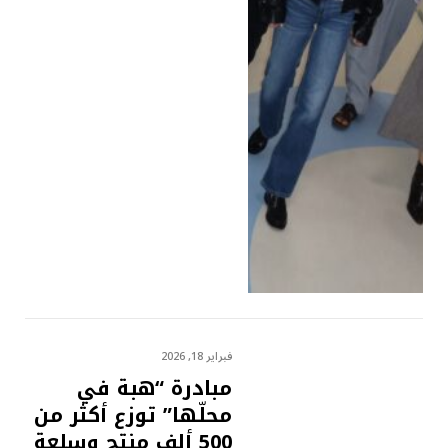
فبراير 18, 2026
مبادرة “هبة في
محلّها” توزع أكثر من
500 ألف منتج وسلعة