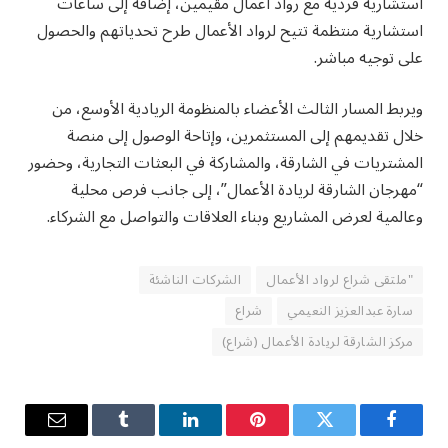
استشارية فردية مع رواد أعمال مقيمين، إضافة إلى ساعات
استشارية منتظمة تتيح لرواد الأعمال طرح تحدياتهم والحصول
على توجيه مباشر.
ويربط المسار الثالث الأعضاء بالمنظومة الريادية الأوسع، من
خلال تقديمهم إلى المستثمرين، وإتاحة الوصول إلى منصة
المشتريات في الشارقة، والمشاركة في البعثات التجارية، وحضور
“مهرجان الشارقة لريادة الأعمال”، إلى جانب فرص محلية
وعالمية لعرض المشاريع وبناء العلاقات والتواصل مع الشركاء.
"ملتقى شراع لرواد الأعمال
الشركات الناشئة
سارة عبدالعزيز النعيمي
شراع
مركز الشارقة لريادة الأعمال (شراع)
فيسبوك
تويتر
بينتيريست
لينكدإن
Tumblr
البريد