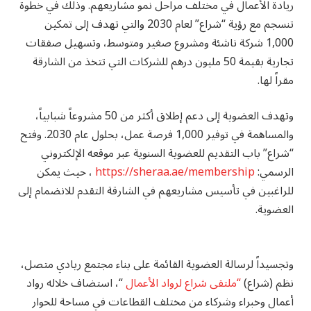
ريادة الأعمال في مختلف مراحل نمو مشاريعهم. وذلك في خطوة
تنسجم مع رؤية “شراع” لعام 2030 والتي تهدف إلى تمكين
1,000 شركة ناشئة ومشروع صغير ومتوسط، وتسهيل صفقات
تجارية بقيمة 50 مليون درهم للشركات التي تتخذ من الشارقة
مقراً لها.
وتهدف العضوية إلى دعم إطلاق أكثر من 50 مشروعاً شبابياً،
والمساهمة في توفير 1,000 فرصة عمل، بحلول عام 2030. وفتح
“شراع” باب التقديم للعضوية السنوية عبر موقعه الإلكتروني
الرسمي:
https://sheraa.ae/membership
، حيث يمكن
للراغبين في تأسيس مشاريعهم في الشارقة التقدم للانضمام إلى
العضوية.
وتجسيداً لرسالة العضوية القائمة على بناء مجتمع ريادي متصل،
نظم (شراع)
“ملتقى شراع لرواد الأعمال
“، استضاف خلاله رواد
أعمال وخبراء وشركاء من مختلف القطاعات في مساحة للحوار