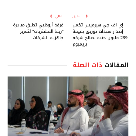
الإلكترو
السابق
التالي
إي اف چي هيرميس تكمل
غرفة أبوظبي تطلق مبادرة
إصدار سندات توريق بقيمة
“ربط المشتريات” لتعزيز
239 مليون جنيه لصالح شركة
جاهزية الشركات
بريميوم
المقالات
ذات الصلة