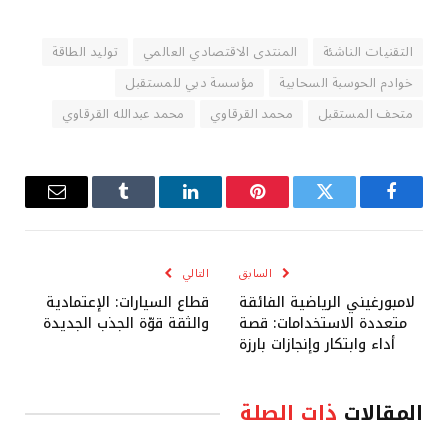
التقنيات الناشئة
المنتدى الاقتصادي العالمي
توليد الطاقة
خوادم الحوسبة السحابية
مؤسسة دبي للمستقبل
متحف المستقبل
محمد القرقاوي
محمد عبدالله القرقاوي
فيسبوك
تويتر
بينتيريست
لينكدإن
Tumblr
البريد
الإلكترو
السابق
التالي
لامبورغيني الرياضية الفائقة
قطاع السيارات: الإعتمادية
متعددة الاستخدامات: قصة
والثقة قوّة الجذب الجديدة
أداء وابتكار وإنجازات بارزة
المقالات
ذات الصلة