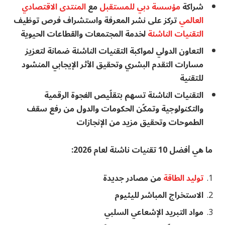
شراكة
مؤسسة دبي للمستقبل
مع
المنتدى الاقتصادي
العالمي
تركز على نشر المعرفة واستشراف فرص توظيف
التقنيات الناشئة
لخدمة المجتمعات والقطاعات الحيوية
التعاون الدولي لمواكبة التقنيات الناشئة ضمانة لتعزيز
مسارات التقدم البشري وتحقيق الأثر الإيجابي المنشود
للتقنية
التقنيات الناشئة تسهم بتقلّيص الفجوة الرقمية
والتكنولوجية وتمكّن الحكومات والدول من رفع سقف
الطموحات وتحقيق مزيد من الإنجازات
ما هي أفضل 10 تقنيات ناشئة لعام 2026:
توليد الطاقة
من مصادر جديدة
الاستخراج المباشر لليثيوم
مواد التبريد الإشعاعي السلبي