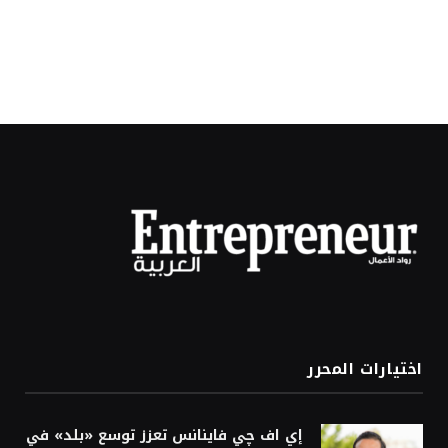
اختيارات المحرر
إي اف چي فاينانس تعزز توسع «بلد» في