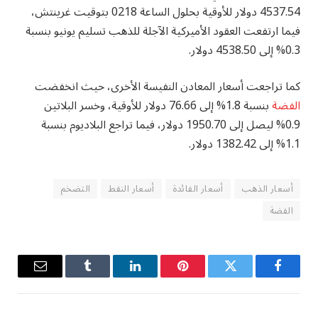
4537.54 دولار للأوقية بحلول الساعة 0218 بتوقيت غرينتش،
فيما ارتفعت العقود الأميركية الآجلة للذهب تسليم يونيو بنسبة
0.3% إلى 4538.50 دولار.
كما تراجعت أسعار المعادن النفيسة الأخرى، حيث انخفضت
الفضة
بنسبة 1.8% إلى 76.66 دولار للأوقية، وخسر البلاتين
0.9% ليصل إلى 1950.70 دولار، فيما تراجع البلاديوم بنسبة
1.1% إلى 1382.42 دولار.
أسعار الذهب
أسعار الفائدة
أسعار النفط
التضخم
الفضة
فيسبوك
تويتر
بينتيريست
لينكدإن
Tumblr
البريد
الإلكترو