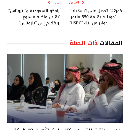
السابق
التالي
كور42″ تحصل على تسهيلات
أرامكو السعودية و”بتروناس”
تمويلية بقيمة 550 مليون
تنقلان ملكية مشروع
دولار من بنك “HSBC”
بريفكيم إلى “بتروناس”
المقالات
ذات الصلة