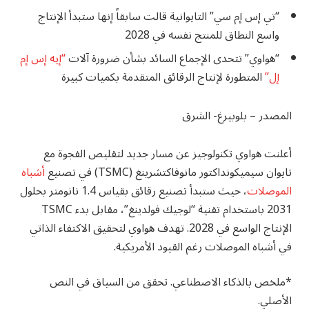
“تي إس إم سي” التايوانية قالت سابقاً إنها ستبدأ الإنتاج
واسع النطاق للمنتج نفسه في 2028
“هواوي” تتحدى الإجماع السائد بشأن ضرورة آلات
“إيه إس إم
إل”
المتطورة لإنتاج الرقائق المتقدمة بكميات كبيرة
المصدر – بلوبيرغ- الشرق
أعلنت هواوي تكنولوجيز عن مسار جديد لتقليص الفجوة مع
تايوان سيميكونداكتور مانوفاكتشرينغ (TSMC) في تصنيع
أشباه
الموصلات
، حيث ستبدأ تصنيع رقائق بقياس 1.4 نانومتر بحلول
2031 باستخدام تقنية “لوجيك فولدينغ”، مقابل بدء TSMC
الإنتاج الواسع في 2028. تهدف هواوي لتحقيق الاكتفاء الذاتي
في أشباه الموصلات رغم القيود الأمريكية.
*ملخص بالذكاء الاصطناعي. تحقق من السياق في النص
الأصلي.