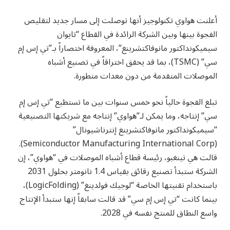
أعلنت هواوي تكنولوجيز أنها توصلت إلى مسار جديد لتقليص
الفجوة بينها وبين الشركة الرائدة في القطاع “تايوان
سيميكونداكتور مانوفاكتشرينغ”، المعروفة اختصاراً بـ”تي إس إم
سي” (TSMC)، بما قد يحقق اختراقاً في تصنيع أشباه
الموصلات المتقدمة من دون معدات متطورة.
تبلغ الفجوة حالياً نحو خمس سنوات بين ما تستطيع “تي إس إم
سي” إنتاجه، وما يمكن لـ”هواوي” إنتاجه مع شريكتها التصنيعية
“سيميكونداكتور مانوفاكتشرينغ إنترناشيونال”
(Semiconductor Manufacturing International Corp).
قالت هي تينغبو، رئيسة قطاع أشباه الموصلات في “هواوي”، إن
الشركة ستبدأ تصنيع رقائق بقياس 1.4 نانومتر بحلول 2031
باستخدام تقنيتها الخاصة “لوجيك فولدينغ” (LogicFolding)،
بينما كانت “تي إس إم سي” قد قالت سابقاً إنها ستبدأ الإنتاج
واسع النطاق للمنتج نفسه في 2028.