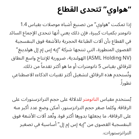
“هواوي” تتحدى القطاع
إذا تمكنت “هواوي” من تصنيع أشباه موصلات بقياس 1.4
نانومتر بكميات كبيرة، فإن ذلك يعني أنها تتحدى الإجماع السائد
في القطاع بأن آلات الطباعة الحجرية بالأشعة فوق البنفسجية
القصوى المتطورة، التي تنتجها شركة “إيه إس إم إل هولدينغ”
(ASML Holding NV) الهولندية، ضرورية للإنتاج واسع النطاق
للرقائق بقياس 5 نانومترات أو ما هو أكثر تقدماً من ذلك.
وتُستخدم هذه الرقائق لتشغيل أكثر تقنيات الذكاءء الاصطناعي
تطوراً.
يُستخدم مقياس
النانومتر
للدلالة على حجم الترانزستورات على
الرقاقة. وكلما صغر حجم الترانزستور، أمكن وضع عدد أكبر منه
على الرقاقة، ما يجعلها بدورها أكثر قوة. وتُعد آلات الأشعة فوق
البنفسجية القصوى من “إيه إس إم إل” أساسية في تصغير
الترانزستورات.