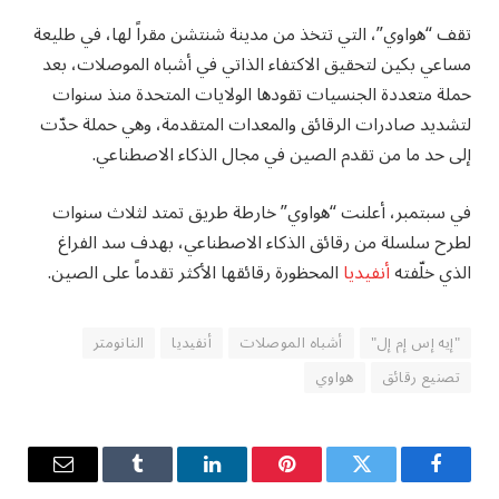
تقف “هواوي”، التي تتخذ من مدينة شنتشن مقراً لها، في طليعة
مساعي بكين لتحقيق الاكتفاء الذاتي في أشباه الموصلات، بعد
حملة متعددة الجنسيات تقودها الولايات المتحدة منذ سنوات
لتشديد صادرات الرقائق والمعدات المتقدمة، وهي حملة حدّت
إلى حد ما من تقدم الصين في مجال الذكاء الاصطناعي.
في سبتمبر، أعلنت “هواوي” خارطة طريق تمتد لثلاث سنوات
لطرح سلسلة من رقائق الذكاء الاصطناعي، بهدف سد الفراغ
الذي خلّفته
أنفيديا
المحظورة رقائقها الأكثر تقدماً على الصين.
"إيه إس إم إل"
أشباه الموصلات
أنفيديا
النانومتر
تصنيع رقائق
هواوي
فيسبوك
تويتر
بينتيريست
لينكدإن
Tumblr
البريد