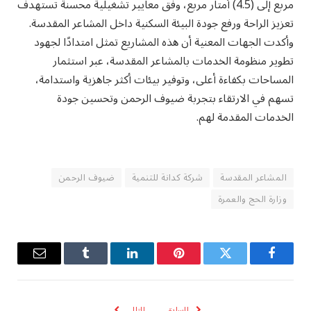
مربع إلى (4.5) أمتار مربع، وفق معايير تشغيلية محسنة تستهدف
تعزيز الراحة ورفع جودة البيئة السكنية داخل المشاعر المقدسة.
وأكدت الجهات المعنية أن هذه المشاريع تمثل امتدادًا لجهود
تطوير منظومة الخدمات بالمشاعر المقدسة، عبر استثمار
المساحات بكفاءة أعلى، وتوفير بيئات أكثر جاهزية واستدامة،
تسهم في الارتقاء بتجربة ضيوف الرحمن وتحسين جودة
الخدمات المقدمة لهم.
المشاعر المقدسة
شركة كدانة للتنمية
ضيوف الرحمن
وزارة الحج والعمرة
فيسبوك
تويتر
بينتيريست
لينكدإن
Tumblr
البريد
الإلكترو
السابق
التالي