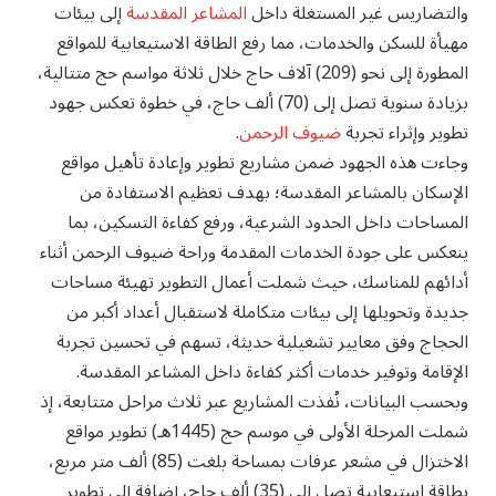
والتضاريس غير المستغلة داخل
المشاعر المقدسة
إلى بيئات
مهيأة للسكن والخدمات، مما رفع الطاقة الاستيعابية للمواقع
المطورة إلى نحو (209) آلاف حاج خلال ثلاثة مواسم حج متتالية،
بزيادة سنوية تصل إلى (70) ألف حاج، في خطوة تعكس جهود
تطوير وإثراء تجربة
ضيوف الرحمن
.
وجاءت هذه الجهود ضمن مشاريع تطوير وإعادة تأهيل مواقع
الإسكان بالمشاعر المقدسة؛ بهدف تعظيم الاستفادة من
المساحات داخل الحدود الشرعية، ورفع كفاءة التسكين، بما
ينعكس على جودة الخدمات المقدمة وراحة ضيوف الرحمن أثناء
أدائهم للمناسك، حيث شملت أعمال التطوير تهيئة مساحات
جديدة وتحويلها إلى بيئات متكاملة لاستقبال أعداد أكبر من
الحجاج وفق معايير تشغيلية حديثة، تسهم في تحسين تجربة
الإقامة وتوفير خدمات أكثر كفاءة داخل المشاعر المقدسة.
وبحسب البيانات، نُفذت المشاريع عبر ثلاث مراحل متتابعة، إذ
شملت المرحلة الأولى في موسم حج (1445هـ) تطوير مواقع
الاختزال في مشعر عرفات بمساحة بلغت (85) ألف متر مربع،
بطاقة استيعابية تصل إلى (35) ألف حاج، إضافة إلى تطوير