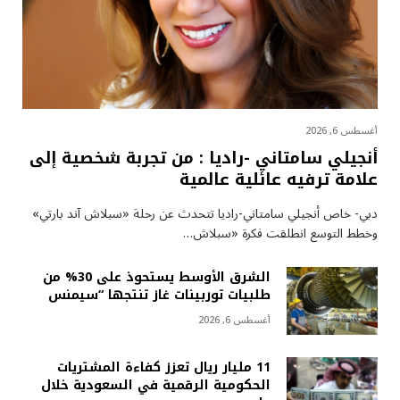
أغسطس 6, 2026
أنجيلي سامتاني -راديا : من تجربة شخصية إلى
علامة ترفيه عائلية عالمية
دبي- خاص أنجيلي سامتاني-راديا تتحدث عن رحلة «سبلاش آند بارتي»
وخطط التوسع انطلقت فكرة «سبلاش…
الشرق الأوسط يستحوذ على 30% من
طلبيات توربينات غاز تنتجها “سيمنس
أغسطس 6, 2026
11 مليار ريال تعزز كفاءة المشتريات
الحكومية الرقمية في السعودية خلال