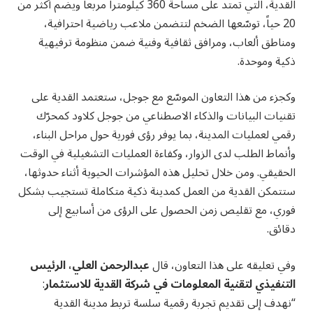
القدية، التي تمتد على مساحة 360 كيلومتراً مربعاً ويضم أكثر من
20 حياً، توسّعها الضخم لتتضمن ملاعب رياضية احترافية،
ومناطق ألعاب، ومرافق ثقافية وفنية ضمن منظومة ترفيهية
ذكية وموحدة.
وكجزء من هذا التعاون الموسّع مع جوجل، ستعتمد القدية على
تقنيات البيانات والذكاء الاصطناعي من جوجل كلاود كمحرّك
رقمي لعمليات المدينة، بما يوفر رؤى فورية حول مراحل البناء،
وأنماط الطلب لدى الزوار، وكفاءة العمليات التشغيلية في الوقت
الحقيقي. ومن خلال تحليل هذه المؤشرات الحيوية أثناء حدوثها،
ستتمكن القدية من العمل كمدينة ذكية متكاملة تستجيب بشكل
فوري، مع تقليص زمن الحصول على الرؤى من أسابيع إلى
دقائق.
وفي تعليقه على هذا التعاون، قال
عبدالرحمن العلي، الرئيس
التنفيذي لتقنية المعلومات في شركة القدية للاستثمار
:
“نهدف إلى تقديم تجربة رقمية سلسة تربط مدينة القدية