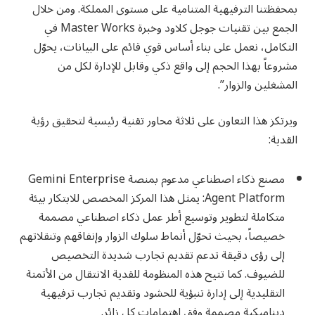
بمحفظتنا الترفيهية المتنامية على مستوى المملكة. ومن خلال
الجمع بين تقنيات جوجل كلاود وخبرة Master Works في
التكامل، نعمل على بناء أساس قوي قائم على البيانات، يحوّل
مشروعاً بهذا الحجم إلى واقع ذكي وقابل للإدارة لكل من
المشغلين والزوار”.
ويرتكز هذا التعاون على ثلاثة محاور تقنية رئيسية لتحقيق رؤية
القدية:
مصنع ذكاء اصطناعي مدعوم بمنصة Gemini Enterprise
Agent Platform: يمثل هذا المركز المخصص للابتكار بيئة
متكاملة لتطوير وتوسيع أطر عمل ذكاء اصطناعي مصممة
خصيصاً، بحيث تحوّل أنماط سلوك الزوار وإنفاقهم وتنقلاتهم
إلى رؤى دقيقة تدعم تقديم تجارب شديدة التخصيص
للضيوف. كما تتيح هذه المنظومة للقدية الانتقال من الأتمتة
التقليدية إلى إدارة تنبؤية للحشود وتقديم تجارب ترفيهية
ديناميكية مصممة وفق اهتمامات كل زائر.