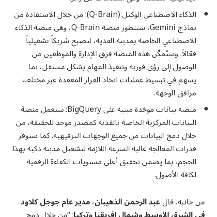
الذكاء الاصطناعي الوكيل (Q-Brain): من خلال الاستفادة من
نماذج Gemini، ستتطور منصة Q-Brain، وهي منصة الذكاء
الاصطناعي الخاصة بمدينة القدية، لتصبح شريكاً تشغيلياً
فعّالاً. وستُمكّن هذه المنصة فرق الإدارة والموظفين من
الوصول إلى رؤى فورية وتنفيذ المهام بشكل مستقل، بما
يسهم في تبسيط عمليات اتخاذ القرار المعقدة عبر مختلف
مرافق الوجهة.
منصة بيانات موحّدة مبنية على BigQuery: ستعمل منصة
البيانات المركزية الخاصة بالقدية كمصدر موحد للحقيقة، من
خلال دمج البيانات من جميع الوجهات الترفيهية. كما ستوفر
قدرات المعالجة عالية السرعة اللازمة لتشغيل مدينة ذكية بهذا
الحجم، بما يضمن تحقيق أعلى مستويات الكفاءة الرقمية
لكافة الأصول.
من جانبه، قال
عبد الرحمن الذهيبان، مدير عام جوجل كلاود
في الشرق الأوسط وشمال إفريقيا وتركيا
: “من خلال دمج