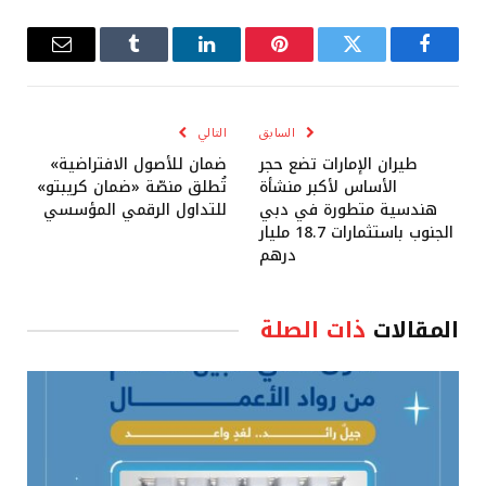
فيسبوك
تويتر
بينتيريست
لينكدإن
Tumblr
البريد
الإلكترو
السابق
التالي
طيران الإمارات تضع حجر
ضمان للأصول الافتراضية»
الأساس لأكبر منشأة
تُطلق منصّة «ضمان كريبتو»
هندسية متطورة في دبي
للتداول الرقمي المؤسسي
الجنوب باستثمارات 18.7 مليار
درهم
المقالات
ذات الصلة