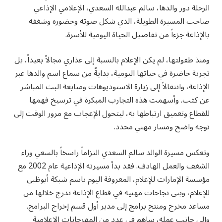
الرحلة دور والدها، سالم عبدالله السعدي، الإعلامي الإذاعي
صاحب المسيرة الطويلة، الذي شكل صوته وحضوره وشغفه
بالإذاعة جزءاً من تفاصيل الحياة اليومية للأسرة.
ومنذ طفولتها، لم يكن الإعلام بالنسبة إلى عذاري مجالاً بعيداً، بل
تجربة حاضرة في حياتها اليومية، بدايةً من سماع اسم والدها عبر
الإذاعة، وانتقالاً إلى زيارة الاستوديوهات ومتابعة البث المباشر
عن كثب. وأسهمت هذه التجارب المبكرة في ترسيخ فهمها
للقطاع وتعميق ارتباطها به، ليتحول الإعجاب مع مرور الوقت إلى
توجه واضح ومسار مهني محدد.
وتعكس مسيرة الوالد سالم السعدي التزاماً راسخاً بالسعي وراء
الشغف والعمل الهادف. فقد بدأ مسيرته الإذاعية عام 2002 مع
مؤسسة الإمارات للإعلام، المعروفة اليوم باسم شبكة أبوظبي
للإعلام، وبنى نجاحات مهنية في قطاع الإذاعة تدرج خلالها من
مساعد مخرج ومنتج برامج إلى مدير أول قسم إخراج البرامج.
وإلى جانب عمله، ساهم في عدد من المهرجانات الإعلامية