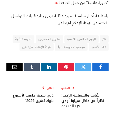
“صورة عائلية” من خلال الضغط
هنا
.
ولمتابعة أخبار سلسلة صورة عائلية يرجى زيارة قنوات التواصل
الاجتماعي لهيئة الإعلام الإبداعي.
w;
اليوم العالمي للأسرة
سلوى الحضرمي
صورة عائلية
عام الأسرة
مبادرة "صورة عائلية
هيئة الإعلام الإبداعي
فيسبوك
تويتر
بينتيريست
لينكدإن
Tumblr
البريد
الإلكترو
السابق
التالي
الأناقة والمساحة الرَحِبة:
دبي منصة جامعة لأسبوع
نظرةٌ من داخل سيارة أودي
بلوك تشين 2026″
Q9 الجديدة