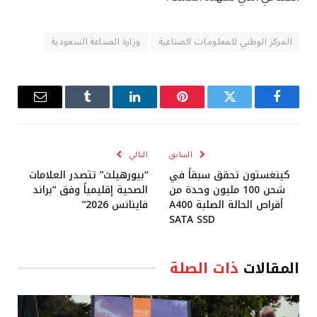
المركز الوطني للمعلومات الصناعية
وزارة الصناعة السعودية
فيسبوك
تويتر
بينتيريست
لينكدإن
Tumblr
البريد
الإلكترو
السابق
التالي
كينغستون تحقق سبقاً في
“بيورهيلث” تتصدر العلامات
شحن 100 مليون وحدة من
الصحية إقليمياً وفق “براند
أقراص الحالة الصلبة A400
فاينانس 2026”
SATA SSD
المقالات
ذات الصلة