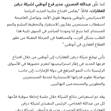
كما علّق
عبدالله الحصري، مدير فرع أبوظبي لشركة درفن
للعقارات،
قائلاً: “يعكس افتتاح مكتبنا الجديد التزامنا
الاستراتيجي بأبوظبي ونموها طويل الأمد. وتواصل العاصمة
استقطاب مستثمرين يقدّرون الاستقرار والتخطيط السليم والنمو
المستدام. كما يتيح لنا وجودنا المباشر في السوق تلبية هذا
الطلب بشكل أقرب، والمساهمة في المرحلة المقبلة من تطور
القطاع العقاري في أبوظبي.”
يأتي توسّع شركة درفن للعقارات إلى أبوظبي من خلال افتتاح
فرعها الجديد في إطار استراتيجيتها لتعزيز حضورها في الأسواق
الرئيسية ذات النمو المرتفع في دولة الإمارات، إلى جانب
مواصلة تطوير قدراتها الاستشارية لخدمة المستثمرين
والمطورين والمستخدمين النهائيين.
وقد تم استعراض نتائج الشركة خلال جلسة إحاطة سوقية قدّمها
كل من عبدالله العجاجي، الرئيس التنفيذي لشركة درفن
للعقارات، وعبدالله الحصري، مدير فرع أبوظبي لشركة درفن