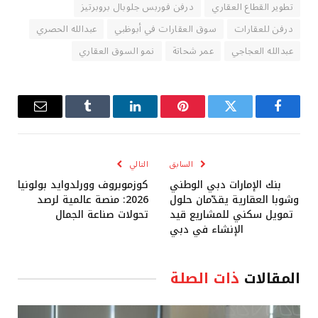
تطوير القطاع العقاري
درفن فوربس جلوبال بروبرتيز
درفن للعقارات
سوق العقارات في أبوظبي
عبدالله الحصري
عبدالله العجاجي
عمر شحاتة
نمو السوق العقاري
فيسبوك
تويتر
بينتيريست
لينكدإن
Tumblr
البريد
الإلكترو
السابق
التالي
بنك الإمارات دبي الوطني
كوزموبروف وورلدوايد بولونيا
وشوبا العقارية يقدّمان حلول
2026: منصة عالمية لرصد
تمويل سكني للمشاريع قيد
تحولات صناعة الجمال
الإنشاء في دبي
المقالات
ذات الصلة