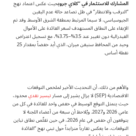
المشارك للاستثمار في “كلاي جروب
حيث عكس اعتماد نهج
“الترقب والانتظار” في ظل تصاعد حالة عدم اليقين
الجيوسياسي، لا سيما المرتبط بمنطقة الشرق الأوسط. وقد تم
الإبقاء على النطاق المستهدف لسعر الفائدة على الأموال
الفيدرالية دون تغيير عند 3.5%–3.75%، مع تسجيل اعتراض
وحيد من المحافظ ستيفن ميران، الذي أيد خفضاً بمقدار 25
نقطة أساس.
والأهم من ذلك، أن التحديث الأخير لملخص التوقعات
الاقتصادية (SEP) لا يزال يشير إلى مسار
تيسير نقدي
محدود،
حيث يتمثل التوقع الوسيط في خفض واحد للفائدة في كل من
عامي 2026 و2027. ويُلاحظ أن سبعة من أعضاء اللجنة لا
يتوقعون أي خفض في عام 2026، في حين تقلّص نطاق تباين
التوقعات، ما يعكس تقارباً متزايداً حول تبني نهج “الفائدة