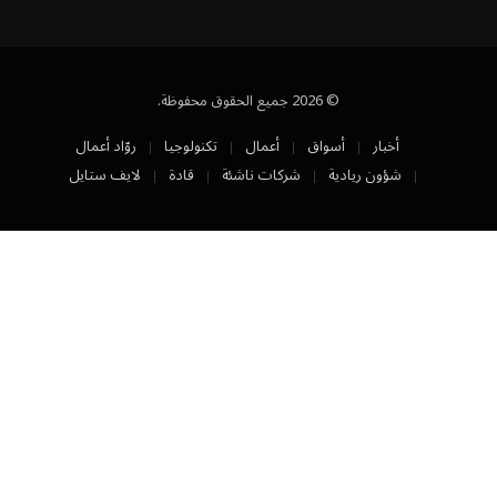
© 2026 جميع الحقوق محفوظة.
أخبار
أسواق
أعمال
تكنولوجيا
روّاد أعمال
شؤون ريادية
شركات ناشئة
قادة
لايف ستايل