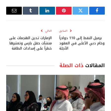
فيسبوك
تويتر
بينتيريست
لينكدإن
Tumblr
البريد
الإلكترو
السابق
التالي
برميل النفط إلى 110 دولاراً
الإمارات تدين الهجمات على
وخام دبي الأعلى في العقود
منشآت حقل بارس وتعتبرها
الآجلة
خطراً على إمدادات الطاقة
المقالات
ذات الصلة