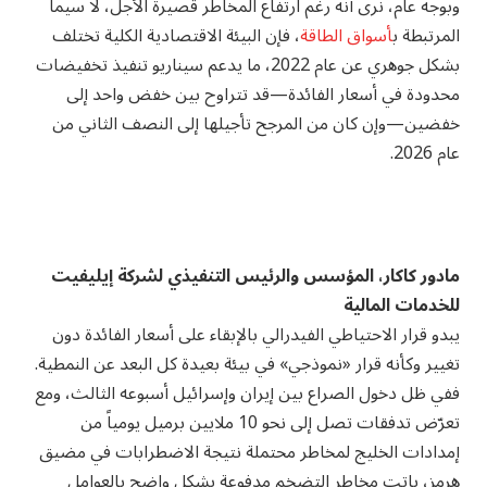
وبوجه عام، نرى أنه رغم ارتفاع المخاطر قصيرة الأجل، لا سيما
المرتبطة ب
أسواق الطاقة
، فإن البيئة الاقتصادية الكلية تختلف
بشكل جوهري عن عام 2022، ما يدعم سيناريو تنفيذ تخفيضات
محدودة في أسعار الفائدة—قد تتراوح بين خفض واحد إلى
خفضين—وإن كان من المرجح تأجيلها إلى النصف الثاني من
عام 2026.
مادور كاكار، المؤسس والرئيس التنفيذي لشركة إيليفيت
للخدمات المالية
يبدو قرار الاحتياطي الفيدرالي بالإبقاء على أسعار الفائدة دون
تغيير وكأنه قرار «نموذجي» في بيئة بعيدة كل البعد عن النمطية.
ففي ظل دخول الصراع بين إيران وإسرائيل أسبوعه الثالث، ومع
تعرّض تدفقات تصل إلى نحو 10 ملايين برميل يومياً من
إمدادات الخليج لمخاطر محتملة نتيجة الاضطرابات في مضيق
هرمز، باتت مخاطر التضخم مدفوعة بشكل واضح بالعوامل