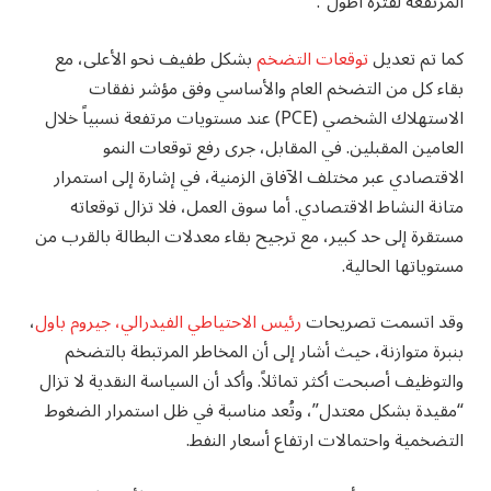
المرتفعة لفترة أطول”.
كما تم تعديل
توقعات التضخم
بشكل طفيف نحو الأعلى، مع
بقاء كل من التضخم العام والأساسي وفق مؤشر نفقات
الاستهلاك الشخصي (PCE) عند مستويات مرتفعة نسبياً خلال
العامين المقبلين. في المقابل، جرى رفع توقعات النمو
الاقتصادي عبر مختلف الآفاق الزمنية، في إشارة إلى استمرار
متانة النشاط الاقتصادي. أما سوق العمل، فلا تزال توقعاته
مستقرة إلى حد كبير، مع ترجيح بقاء معدلات البطالة بالقرب من
مستوياتها الحالية.
وقد اتسمت تصريحات
رئيس الاحتياطي الفيدرالي، جيروم باول
،
بنبرة متوازنة، حيث أشار إلى أن المخاطر المرتبطة بالتضخم
والتوظيف أصبحت أكثر تماثلاً. وأكد أن السياسة النقدية لا تزال
“مقيدة بشكل معتدل”، وتُعد مناسبة في ظل استمرار الضغوط
التضخمية واحتمالات ارتفاع أسعار النفط.