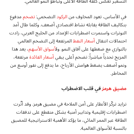
التسعير تعكس كلفة الطاقة الأعلى وتباطؤ النمو العالمي
.
في الأساس، تعود المخاوف من
الركود
التضخمي:
تضخم
مدفوع
بتكاليف الطاقة يقابله نشاط اقتصادي أضعف. وكلما طال أمد
التوترات واستمرت اضطرابات الإمداد من الخليج العربي، زادت
احتمالات انتقال
أسعار النفط
المرتفعة إلى التضخم العالمي
بالتوازي مع ضغطها على آفاق النمو. ول
أسواق الأسهم
، يعد هذا
المزيج تحدياً مباشراً: تضخم أعلى يبقي
أسعار الفائدة
مرتفعة،
ونمو أضعف يضغط هوامش الأرباح، ما يدفع إلى نفور أوسع من
المخاطر
.
مضيق هرمز
في قلب الاضطراب
تزايد تركّز الأنظار على أمن الملاحة في مضيق هرمز. وقد أثّرت
اضطرابات إقليمية وتدابير أمنية بشكل متقطع على تدفقات
الطاقة عبر الممر المائي، ما يؤكد الأهمية الاستراتيجية للمضيق
بالنسبة للأسواق العالمية
.