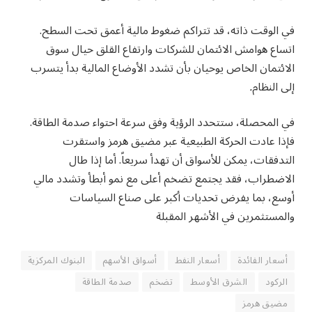
في الوقت ذاته، قد تتراكم ضغوط مالية أعمق تحت السطح.
اتساع هوامش الائتمان للشركات وارتفاع القلق حيال سوق
الائتمان الخاص يوحيان بأن تشدد الأوضاع المالية بدأ يتسرب
إلى النظام
.
في المحصلة، ستتحدد الرؤية وفق سرعة احتواء صدمة الطاقة.
فإذا عادت الحركة الطبيعية عبر مضيق هرمز واستقرت
التدفقات، يمكن للأسواق أن تهدأ سريعاً. أما إذا طال
الاضطراب، فقد يجتمع تضخم أعلى مع نمو أبطأ وتشدد مالي
أوسع، بما يفرض تحديات أكبر على صناع السياسات
والمستثمرين في الأشهر المقبلة
أسعار الفائدة
أسعار النفط
أسواق الأسهم
البنوك المركزية
الركود
الشرق الأوسط
تضخم
صدمة الطاقة
مضيق هرمز