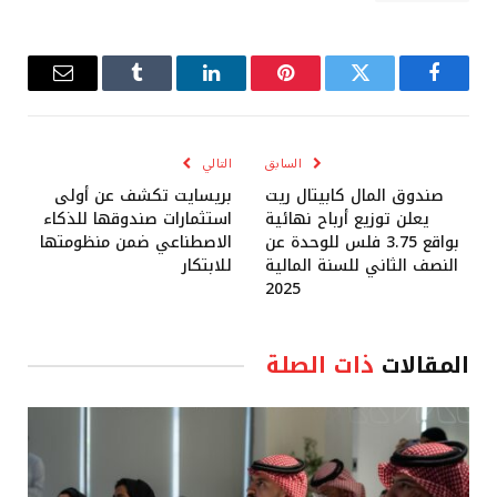
فيسبوك
تويتر
بينتيريست
لينكدإن
Tumblr
البريد
الإلكترو
السابق
التالي
صندوق المال كابيتال ريت
بريسايت تكشف عن أولى
يعلن توزيع أرباح نهائية
استثمارات صندوقها للذكاء
بواقع 3.75 فلس للوحدة عن
الاصطناعي ضمن منظومتها
النصف الثاني للسنة المالية
للابتكار
2025
المقالات
ذات الصلة