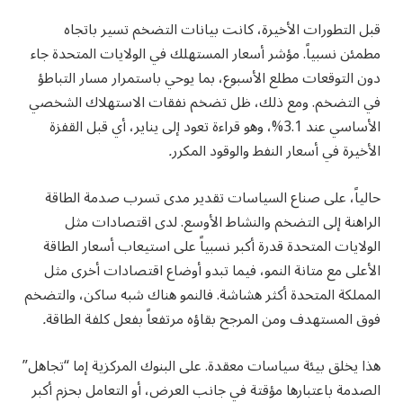
قبل التطورات الأخيرة، كانت بيانات التضخم تسير باتجاه
مطمئن نسبياً. مؤشر أسعار المستهلك في الولايات المتحدة جاء
دون التوقعات مطلع الأسبوع، بما يوحي باستمرار مسار التباطؤ
في التضخم. ومع ذلك، ظل تضخم نفقات الاستهلاك الشخصي
الأساسي عند 3.1%، وهو قراءة تعود إلى يناير، أي قبل القفزة
الأخيرة في أسعار النفط والوقود المكرر
.
حالياً، على صناع السياسات تقدير مدى تسرب صدمة الطاقة
الراهنة إلى التضخم والنشاط الأوسع. لدى اقتصادات مثل
الولايات المتحدة قدرة أكبر نسبياً على استيعاب أسعار الطاقة
الأعلى مع متانة النمو، فيما تبدو أوضاع اقتصادات أخرى مثل
المملكة المتحدة أكثر هشاشة. فالنمو هناك شبه ساكن، والتضخم
فوق المستهدف ومن المرجح بقاؤه مرتفعاً بفعل كلفة الطاقة
.
هذا يخلق بيئة سياسات معقدة. على البنوك المركزية إما “تجاهل”
الصدمة باعتبارها مؤقتة في جانب العرض، أو التعامل بحزم أكبر