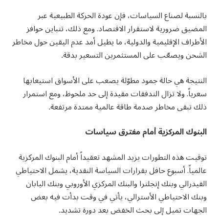
بالنسبة لصناع السياسات، فإن عودة الحركة الطبيعية عبر
المضيق ضرورية لاستقرار الاقتصاد. ومع ذلك، تتباين حوافز
الأطراف الإقليمية والدولية، ما يطيل أمد عدم اليقين حول مخاطر
الشحن ويصعّب على المستثمرين التسعير بدقة
.
النتيجة هي حالة جمود مطوّلة يصعب على الأسواق استيعابها
سعرياً. ولا تزال التدفقات مقيدة إلى حد ملحوظ، ومع استمرار
ذلك تبقى مخاطر صدمة طاقة عالمية ممتدة مرتفعة
.
البنوك المركزية أمام مفترق سياسات
توقيت هذه التطورات يزيد المشهد تعقيداً أمام البنوك المركزية
عالمياً. أسبوع حافل بقرارات السياسة النقدية، يشمل الاحتياطي
الفيدرالي وبنك إنجلترا والبنك المركزي الأوروبي وبنك اليابان
وبنك الاحتياطي الأسترالي، يأتي في وقت بدأت فيه بعض
الجهات تميل إلى بحث الخفض بعد دورة تشديد
.