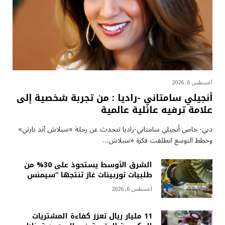
أغسطس 6, 2026
أنجيلي سامتاني -راديا : من تجربة شخصية إلى
علامة ترفيه عائلية عالمية
دبي- خاص أنجيلي سامتاني-راديا تتحدث عن رحلة «سبلاش آند بارتي»
وخطط التوسع انطلقت فكرة «سبلاش…
الشرق الأوسط يستحوذ على 30% من
طلبيات توربينات غاز تنتجها “سيمنس
أغسطس 6, 2026
11 مليار ريال تعزز كفاءة المشتريات