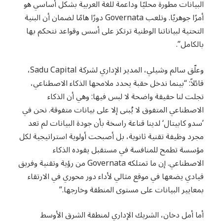
البيانات مطورة محليًا وداعمة للغة العربية بشكل أساسي هو
أمرًا جوهريًا. وتلعب Governata دورًا هامًا لضمان أن البنية
التحتية لبياناتنا الوطنية ترتكز على أسس وقواعد نتحكم بها
بالكامل”.
وعلّق سالم وشيلي، المدير الإداري لشركة Sadu Capital،
قائلاً: “بينما ندخل حقبة يحدد ملامحها الذكاء الاصطناعي،
تجلت لنا حقيقة واضحة لا لبس فيها: وهي أن الذكاء
الاصطناعي المتفوق لا يُبنى إلا على بيانات متفوقة. نحن في
’سدو كابيتال‘ لدينا قناعة راسخة بأن جودة البيانات لم تعد
مجرد وظيفة تقنية ثانوية، بل أصبحت أولوية استراتيجية لكل
مؤسسة تطمح للمنافسة في مستقبل يقوده الذكاء
الاصطناعي. إن ما تمتلكه Governata من رؤية وتقنية وفريق
قيادي يضعها في موقع مثالي لأداء دور محوري في الارتقاء
بمعايير البيانات على مستوى المنطقة وخارجها.”
أما أمل دخان، الشريك الإداري لمنطقة الشرق الأوسط