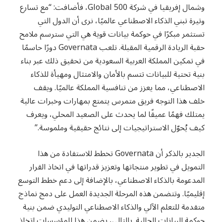
وشمال إفريقيا في شركة 500 Global، فأضافت: “مع تسارع
وتيرة تبني الذكاء الاصطناعي عالميًا، نرى أن الدول التي
تستثمر مبكرًا في حوكمة بيانات قوية هي التي سترسم ملامح
حقبة الريادة الرقمية المقبلة. تلعب Governata دورًا حاسمًا
في تمكين المملكة العربية السعودية من تحقيق ذلك عبر بناء
بنية تحتية للبيانات تتسم بالأمان والامتثال ومهيأة للذكاء
الاصطناعي، مما يعزز من تنافسية المملكة عالميًا. ويقف
خلف هذا التوجه فريق متمرس يتمتع بمهارات وخبرات عالية
يمتلك فهمًا عميقًا لما يحدث على الصعيد المحلي، ويعرف
كيف يُحوّل الاستراتيجيات إلى نتائج حقيقية وملموسة.”
الجدير بالذكر أن Governata تخطط للاستفادة من هذا
التمويل في تطوير منتجاتها وتعزيز قدراتها في اتخاذ القرار
المدعومة بالذكاء الاصطناعي، بالإضافة إلى دعم خطط التوسع
إقليميًا. وتتضمن هذه المرحلة الجديدة العمل على دمج نماذج
متقدمة للتعلم الآلي والذكاء الاصطناعي التوليدي ضمن بنية
حوكمة البيانات الحالية. بالتالي، يضمن هذا للمؤسسات اتخاذ