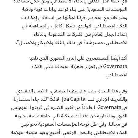
لأي خطة عمل تتعلق بالذكاء الاصطناعي. ومن خلال مساعدة
المؤسسات السعودية على بناء قواعد بيانات قوية وذكية
ومتوافقة مع المعايير، فإننا نمكّنها من استغلال إمكانات
الذكاء الاصطناعي التوليدي بشكل كامل، والمساهمة في
إعداد الجيل القادم من الشركات المدعومة بالذكاء
الاصطناعي، مسترشدة في ذلك بالثقة والابتكار والامتثال”.
أكد أيضًا المستثمرون على الدور المحوري الذي تلعبه
Governata في تعزيز جاهزية المنطقة لتبني الذكاء
الاصطناعي.
وفي هذا السياق، صرح يوسف اليوسفي، الرئيس التنفيذي
والشريك الإداري لــــ Joa Capital، قائلاً: “لقد جاء استثمارنا
فيGovernata انطلاقاً من ثقتنا الكبيرة في فريقها المؤسِس
القوي وما يطوره من تقنيات مبتكرة تلبي حاجة ماسة وحيوية
في مجالنا. وفي ظل توجه المؤسسات السعودية نحو تبني
الذكاء الاصطناعي والتحول الرقمي، أصبح وجود منصة لحوكمة