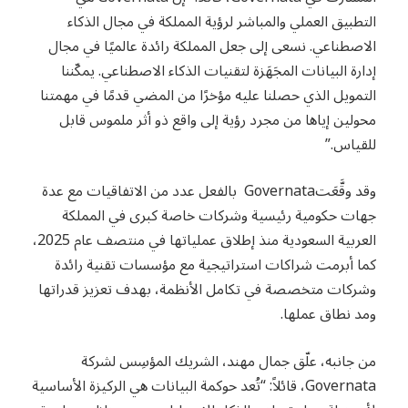
التطبيق العملي والمباشر لرؤية المملكة في مجال الذكاء
الاصطناعي. نسعى إلى جعل المملكة رائدة عالميًا في مجال
إدارة البيانات المجَهَزة لتقنيات الذكاء الاصطناعي. يمكّننا
التمويل الذي حصلنا عليه مؤخرًا من المضي قدمًا في مهمتنا
محولين إياها من مجرد رؤية إلى واقع ذو أثر ملموس قابل
للقياس.”
وقد وقَّعَتGovernata بالفعل عدد من الاتفاقيات مع عدة
جهات حكومية رئيسية وشركات خاصة كبرى في المملكة
العربية السعودية منذ إطلاق عملياتها في منتصف عام 2025،
كما أبرمت شراكات استراتيجية مع مؤسسات تقنية رائدة
وشركات متخصصة في تكامل الأنظمة، بهدف تعزيز قدراتها
ومد نطاق عملها.
من جانبه، علّق جمال مهند، الشريك المؤسِس لشركة
Governata، قائلاً: “تُعد حوكمة البيانات هي الركيزة الأساسية