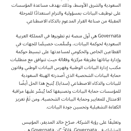
السعودية والشرق الأوسط، وذلك بهدف مساعدة المؤسسات
على توظيف البيانات بمسؤولية والتزام استعدادًا للمرحلة
المقبلة من صناعة القرار المدعوم بالذكاء الاصطناعي.
Governata هي أول منصة تم تطويرها في المملكة العربية
السعودية لحوكمة البيانات، وصُمِّمت خصيصًا للجهات في
القطاعين الخاص والحكومي لمساعدتها على تبسيط حوكمة
وإدارة ﺑﻴﺎﻧﺎﺗﻬﺎ ﺑﻄﺮﻳﻘﺔ ﻣﺮﻛﺰﻳﺔ ﻭﻓﻌّﺎﻟﺔ حيث تتوافق مع متطلبات
مكتب إدارة البيانات الوطنية وفهرس البيانات الوطني وقانون
حماية البيانات الشخصية الذي أصدرته الهيئة السعودية
للبيانات والذكاء الاصطناعي (سدايا). يُتيح هذا الحل أيضًا
للمؤسسات حماية البيانات وتصنيفها كما يُيسِّر عليها مراقبة
الامتثال للمعايير وحماية البيانات الشخصية، ومن ثَمَّ تعزيز
الكفاءة التشغيلية وتحسين جودة البيانات.
وتعليقًا على رؤية الشركة، صرّح خالد المديفر، المؤسِس
المشارك في Governata، قائلاً: “إن Governata هي