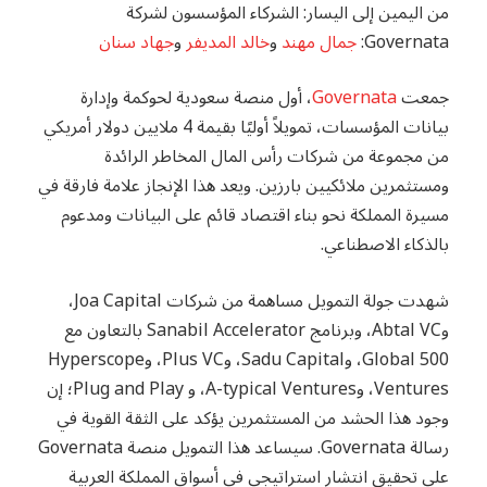
من اليمين إلى اليسار: الشركاء المؤسسون لشركة
Governata:
جمال مهند
و
خالد المديفر
و
جهاد سنان
جمعت
Governata
، أول منصة سعودية لحوكمة وإدارة
بيانات المؤسسات، تمويلاً أوليًا بقيمة 4 ملايين دولار أمريكي
من مجموعة من شركات رأس المال المخاطر الرائدة
ومستثمرين ملائكيين بارزين. ويعد هذا الإنجاز علامة فارقة في
مسيرة المملكة نحو بناء اقتصاد قائم على البيانات ومدعوم
بالذكاء الاصطناعي.
شهدت جولة التمويل مساهمة من شركات Joa Capital،
وAbtal VC، وبرنامج Sanabil Accelerator بالتعاون مع
500 Global، وSadu Capital، وPlus VC، وHyperscope
Ventures، وA-typical Ventures، و Plug and Play؛ إن
وجود هذا الحشد من المستثمرين يؤكد على الثقة القوية في
رسالة Governata. سيساعد هذا التمويل منصة Governata
على تحقيق انتشار استراتيجي في أسواق المملكة العربية