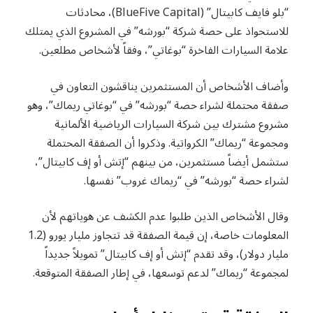
“بلو فايف كابيتال” (BlueFive Capital)، محادثات
للاستحواذ على حصة شركة “بورشه” في المشروع الذي يمتلك
علامة السيارات الفاخرة “بوغاتي”، وفقاً لأشخاص مطلعين.
وأضاف الأشخاص أن المستثمرين يناقشون التعاون في
صفقة محتملة لشراء حصة “بورشه” في “بوغاتي ريماك”، وهو
مشروع مشترك بين شركة السيارات الرياضية الألمانية
ومجموعة “ريماك” الكرواتية. وذكروا أن الصفقة المحتملة
ستشمل أيضاً مستثمرين، من بينهم “إتش أو إف كابيتال”،
لشراء حصة “بورشه” في “ريماك غروب” نفسها.
وقال الأشخاص الذين طلبوا عدم الكشف عن هوياتهم لأن
المعلومات خاصة، إن قيمة الصفقة قد تتجاوز مليار يورو (1.2
مليار دولار)، وقد تقدم “إتش أو إف كابيتال” تمويلاً جديداً
لمجموعة “ريماك” لدعم توسعها، في إطار الصفقة المتوقعة.