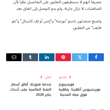
مضيفاً أنهم لا يستطيعون التعليق على التفاصيل نظراً لأن
المناقشات لا تزال جارية، ولم يتم التوصل إلى اتفاق بعد.
وامتنع متحدثون باسم “بورشه” و”إتش أو إف كابيتال” و”بلو
فايف” عن التعليق.
فيسبوك
تويتر
بينتيريست
لينكدإن
Tumblr
البريد
الإلكترو
السابق
التالي
فورسيزونز
صدمة فنزويلا: آفاق أسعار
موريشيوس أناهيتا: رفاهية
النفط العالمية عقب أحداث
فوق مياه المحيط
يناير 2026