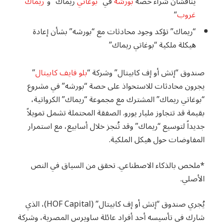
يناقشان شراء حصة
بورشه
في “
بوغاتي
ريماك” و”
ريماك
غروب
“
“ريماك” تؤكد وجود محادثات مع “بورشه” بشأن إعادة
هيكلة ملكية “بوغاتي ريماك”
صندوق “إتش أو إف كابيتال” وشركة “
بلو فايف كابيتال
”
يجرون محادثات للاستحواذ على حصة “بورشه” في مشروع
“بوغاتي ريماك” المشترك مع مجموعة “ريماك” الكرواتية،
بقيمة قد تتجاوز مليار يورو. الصفقة المحتملة تشمل تمويلاً
جديداً لتوسيع “ريماك” وقد تُنجز خلال أسابيع، مع استمرار
المفاوضات حول هيكل الملكية.
*ملخص بالذكاء الاصطناعي. تحقق من السياق في النص
الأصلي.
يُجري صندوق “إتش أو إف كابيتال” (HOF Capital)، الذي
شارك في تأسيسه أحد أفراد عائلة ساويرس المصرية، وشركة