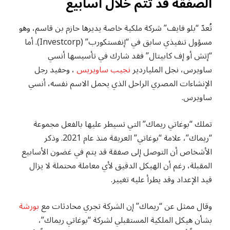
الصفقة قد تتم خلال أسابيع
تُعدّ “بلو فايف” شركة ملكية خاصة يديرها حازم بن قاسم، وهو
مسؤول تنفيذي سابق في “إنفستكورب” (Investcorp). أما
“إتش أو إف كابيتال” فقد شارك في تأسيسها أنسي
ساويرس، نجل الملياردير
نجيب ساويريس
، وحفيد رجل
الإنشاءات المصري الراحل الذي يحمل الاسم نفسه، أنسي
ساويرس.
تملك “بوغاتي ريماك” التي تسيطر عليها بالفعل مجموعة
“ريماك”، علامة “بوغاتي” العريقة منذ عام 2021. وذكر
الأشخاص أن التوصل إلى صفقة قد يتم في غضون الأسابيع
المقبلة، رغم أن الهيكل الدقيق لأي معاملة محتملة لا يزال
قيد الإعداد وقد يطرأ عليه تغيير.
وقال ممثل عن “ريماك” إن الشركة تجري محادثات مع
بورشة
بشأن هيكل الملكية المستقبلي لشركة “بوغاتي ريماك”،