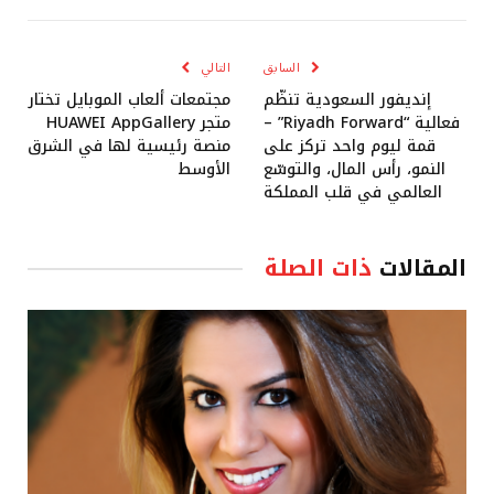
الإلكترو
السابق
التالي
إنديفور السعودية تنظّم
مجتمعات ألعاب الموبايل تختار
فعالية “Riyadh Forward” –
متجر HUAWEI AppGallery
قمة ليوم واحد تركز على
منصة رئيسية لها في الشرق
النمو، رأس المال، والتوسّع
الأوسط
العالمي في قلب المملكة
المقالات
ذات الصلة