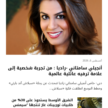
أغسطس 6, 2026
أنجيلي سامتاني -راديا : من تجربة شخصية إلى
علامة ترفيه عائلية عالمية
دبي- خاص أنجيلي سامتاني-راديا تتحدث عن رحلة «سبلاش آند بارتي»
وخطط التوسع انطلقت فكرة «سبلاش…
الشرق الأوسط يستحوذ على 30% من
طلبيات توربينات غاز تنتجها “سيمنس