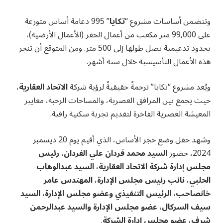
وتتضمن أساسات مشروع “
تكايا
” 995 دعامة أساس متوزعة
على 99,000 متر مكعب من أعمال الحفر (الأعمال الأرضية)،
بحدود تدعيمية يصل طولها إلى 500 متر. ومن المتوقع أن تنجز
هذه الأعمال التأسيسية خلال ستة أشهر.
ويُعد مشروع “تكايا” ترجمةً حقيقيةً لرؤية شركة
الاتحاد العقارية
،
حيث يجمع بين المرافق العصرية، والمساحات الرحبة، معايير
المعيشة العصرية الفاخرة لتقديم تجربة سكنية راقية.
وشهد حفل وضع حجر الأساس، الذي أقيم يوم 20 ديسمبر
2024، حضور
السيد محمد فردان علي الفردان، رئيس
مجلس إدارة شركة الاتحاد العقارية، السيد عبدالوهاب
الحلبي، نائب رئيس مجلس الإدارة، المهندس عامر
خانصاحب، الرئيس التنفيذي وعضو مجلس الإدارة، السيد
سيف السركال، عضو مجلس الإدارة والسيد عبدالرحمن
شرف، عضو مجلس إدارة الشركة
.