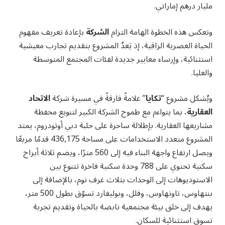
مليار درهم إماراتي.
وتعكس هذه الخطوة الهامة التزام
الشركة
بإعادة تعريف مفهوم
الحياة العصرية الراقية، إذ يَعدُ المشروع بتقديم تجارب معيشية
استثنائية، وإرساء معايير جديدة لفئات المجتمع المتوسطة
والعليا.
ويُشكل مشروع “
تكايا
” علامةً فارقةً في مسيرة شركة
الاتحاد
العقارية
، بما يتواءم مع طموح الشركة الكبير لتنويع محفظة
مشاريعها العقارية. بإطلالة ساحرة على حلبة دبي أوتودروم، يمتد
المشروع متعدد الاستخدامات على مساحة 436,175 قدمًا مربعًا
ويصل ارتفاع واجهة البناء فيه إلى 560 مترًا، ويضم ثلاثة أبراج
سكنية تحتوي على 788 وحدة سكنية فاخرة تتنوع بين
الاستوديوهات إلى الوحدات بثلاث غرف نوم، بالإضافة إلى
بنتهاوس، تاونهاوس، وفلل، وبوليفارد تسوّق بطول 500 متر،
يهدف إلى خلق بيئة مجتمعية نابضة بالحياة وتقديم تجربة
تسوق استثنائية للسكان.