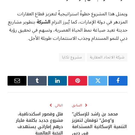
ويمثل هذا المشروع خطوةً استراتيجيةً لتعزيز قطاع العقارات
المزدهر في دولة الإمارات، كما يُبرز التزام
الشركة
بتطوير مشاريع
حديثة تعيد صياغة نمط الحياة العصرية، وتسهم في تحقيق رؤية
دبي للنمو المستدام وجذب الاستثمارات طويلة الأجل.
شركة الاتحاد العقارية
مشروع تكايا
فيسبوك
تويتر
بينتيريست
لينكدإن
Tumblr
البريد
الإلكترو
السابق
التالي
محمد بن راشد للإسكان”
فلل وقصور اسكندنافية،
و”وصل” توقعان لتعزيز
مشروع جديد بكلفة مليار
التنمية الإسكانية المستدامة
درهم إماراتي يستهدف
في دبي
النخبة العالمية