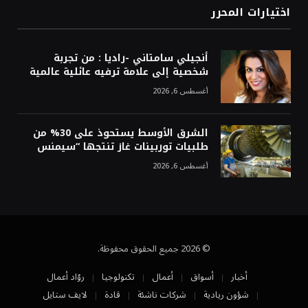
اختيارات المحرر
أنجيلي سامتاني -راديا : من تجربة
شخصية إلى علامة ترفيه عائلية عالمية
أغسطس 6, 2026
الشرق الأوسط يستحوذ على 30% من
طلبيات توربينات غاز تنتجها “سيمنس
أغسطس 6, 2026
© 2026 جميع الحقوق محفوظة.
أخبار
أسواق
أعمال
تكنولوجيا
روّاد أعمال
شؤون ريادية
شركات ناشئة
قادة
لايف ستايل