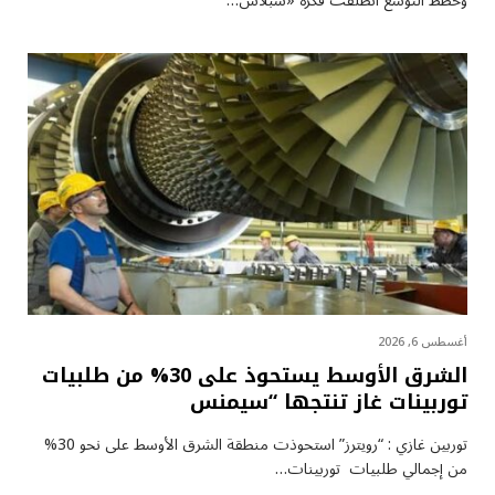
وخطط التوسع انطلقت فكرة «سبلاش…
أغسطس 6, 2026
الشرق الأوسط يستحوذ على 30% من طلبيات
توربينات غاز تنتجها “سيمنس
توربين غازي : “رويترز” استحوذت منطقة الشرق الأوسط على نحو 30%
من إجمالي طلبيات توربينات…