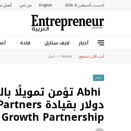
السبت, أغسطس 8, 2026
English
من نحن
أتصل بنا
أخبار
لايف ستايل
قادة
أعم
أنت الآن تتصفح:
Home
أخبار
»
أخبار
Growth Partnership