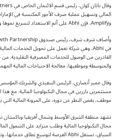
وAmplify، فإن Abhi على أتم الاستعداد لتسريع نموها وتصبح مبتكرًا رائدًا في المنطقة”.
في Abhi، وهي شركة تعمل على تحويل الخدمات المال
والمتوسطة وموظفيها، معالجة الاحتياجات المالية المهمة
مستثمرين بارزين في مجال التكنولوجيا المالية. مع هذ
موظف، بغض النظر عن دوره، على المرونة المالية التي يح
تشهد منطقة الشرق الأوسط وشمال أفريقيا وباكستان تسار
مجال التكنولوجيا المالية وطلب متزايد على الشمول المالي
السياق، تستغل Abhi الفرصة لتوسيع نطاق خدماتها، وتقديم خدمات مالية رئيسية للفئات المحرومة.