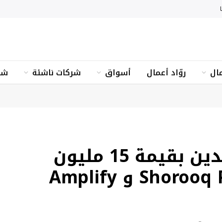
ال
روّاد أعمال
أسواق
شركات ناشئة
شؤ
Abhi تؤمن تمويلًا بالدين بقيمة 15 مليون
دولار بقيادة Shorooq Partners و Amplify