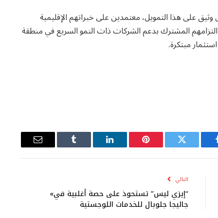
Shorooq Par وAmplify Growth بشكل وثيق على هذا التمويل، معتمدين على خبراتهم الإقليمية
ركة Abhi. يبرز هذا التعاون التزامهم المشترك بدعم الشركات ذات النمو السريع في منطقة
يسبوك
تويتر
بينتيريست
لينكدإن
Tumblr
البريد
الإلكتروني
التالي
“إيزي ليس” تستحوذ على حصة أغلبية في»
جاليجا جلوبال للخدمات اللوجستية