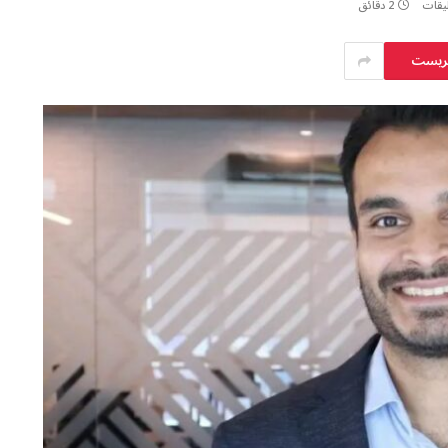
ليقات
2 دقائق
يريست