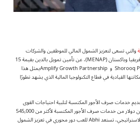
ة
والتي تسعى لتعزيز الشمول المالي للموظفين والشركات
الصغيرة والمتوسطة في منطقة الشرق الأوسط وشمال أفريقيا وباكستان (MENAP)، عن تأمين تمويل بالدين بقيمة 15
مليون دولار من خلال تسهيلات ائتمانية بقيادة Shorooq Partners و Amplify Growth Partnershipيمثل هذا
ير تأكيدًا على الثقة في خدمات Abhi ويعزز مكانتها القيادية في قطاع التكنولوجيا المالية الذي يشهد تطورًا
ن توسيع عملياتها وتقديم خدمات صرف الأجور المكتسبة لتلبية احتياجات القوى
العاملة في البلاد. حتى الآن، قدمت Abhi حوالي 55 مليون دولار من خدمات صرف الأجور المكتسبة لأكثر من 545,000
عملية في الإمارات العربية المتحدة. ومع هذا الاستثمار الاستراتيجي، تستعد Abhi للعب دور محوري في تعزيز الشمول