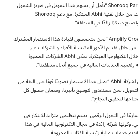
وقال ناثان كوان، رئيس قسم الائتمان الخاص في Shorooq Partners “نأمل أن يسهم هذا التمويل في تعزيز الشمول
المالي وتسهيل عملية صرف الأجور المكتسبة في الإمارات من خلال تقنية Abhi المبتكرة. مع دعم Shorooq
وأضاف شرف شرف، رئيس صندوق Amplify Growth Partnership “نحن متحمسون لقيادة هذا الاستثمار المشترك
ية من خلال تقديم الأجور المكتسبة للأفراد و الشركات غير
القادرين من الوصول للخدمات المصرفية التقليدية. من خلال التكنولوجيا المبتكرة، تمكن Abhi الشركات الصغيرة
 وتعميم الخدمات المالية في جميع أنحاء منطقتنا”.
وقال عمير أنصاري، الرئيس التنفيذي والشريك المؤسس لشركة Abhi “يمثل هذا الاستثمار تصويتًا قويًا على الثقة من
ا التمويل، نحن مستعدون لتوسيع تأثيرنا، وضمان حصول كل
تاجها لتحقيق النجاح”.
عًا في التحول الرقمي، بدعم تنظيمي متزايد للابتكار في
. وكونها شركة رائدة في مجال التكنولوجيا المالية في هذا