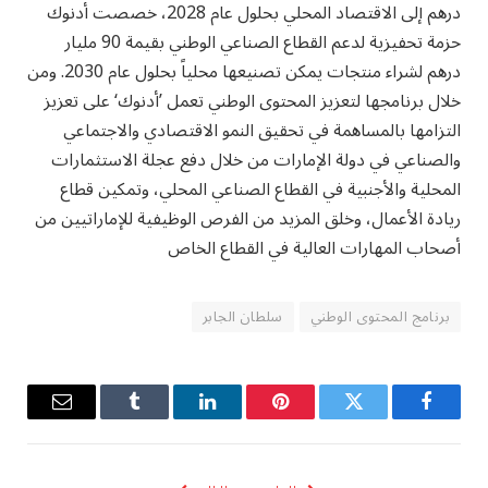
درهم إلى الاقتصاد المحلي بحلول عام 2028، خصصت أدنوك
حزمة تحفيزية لدعم القطاع الصناعي الوطني بقيمة 90 مليار
درهم لشراء منتجات يمكن تصنيعها محلياً بحلول عام 2030. ومن
خلال برنامجها لتعزيز المحتوى الوطني تعمل ’أدنوك‘ على تعزيز
التزامها
بالمساهمة في تحقيق النمو الاقتصادي والاجتماعي
والصناعي في دولة الإمارات من خلال دفع عجلة الاستثمارات
المحلية والأجنبية في القطاع الصناعي المحلي، وتمكين قطاع
ريادة الأعمال، وخلق المزيد من الفرص الوظيفية للإماراتيين من
أصحاب المهارات العالية في القطاع الخاص
برنامج المحتوى الوطني
سلطان الجابر
فيسبوك
تويتر
بينتيريست
لينكدإن
Tumblr
البريد
الإلكترو