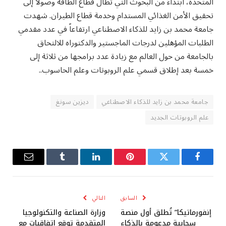
المتحدة، ابتداءً من البحوث التي تطال قطاع الطاقة وصولاً إلى
تحقيق الأمن الغذائي المستدام وخدمة قطاع الطيران. شهدت
جامعة محمد بن زايد للذكاء الاصطناعي ارتفاعاً في عدد مقدمي
الطلبات المؤهلين لدرجات الماجستير والدكتوراه للالتحاق
بالجامعة من حول العالم مع زيادة عدد برامجها من ثلاثة إلى
خمسة بعد إطلاق قسمي علم الروبوتات وعلم الحاسوب..
جامعة محمد بن زايد للذكاء الاصطناعي
ديزين سونغ
علم الروبوتات الجديد
فيسبوك
تويتر
بينتيريست
لينكدإن
Tumblr
البريد
الإلكترو
السابق
التالي
إنفورماتيكا” تُطلق أول منصة
وزارة الصناعة والتكنولوجيا
سحابية مدعومة بالذكاء
المتقدمة توقع اتفاقيات مع