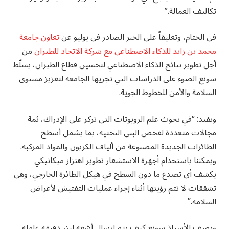
تكاليف العمالة.”
في الختام، وتعليقاً على الخبر الصادر في يوليو عن
تعاون جامعة
محمد بن زايد للذكاء الاصطناعي مع شركة الاتحاد للطيران
من
أجل تطوير نتائج الذكاء الاصطناعي لتحسين قطاع الطيران، يسلّط
سونغ الضوء على الدراسات التي تجريها الجامعة لتعزيز مستوى
السلامة والأمن للخطوط الجوية.
ويفيد: “في بحوث علم الروبوتات التي تركز على الإدراك، ثمة
مجالات متعددة لفحص البنى التحتية، بما يشمل أسطح
الطائرات الجديدة المصنوعة من ألياف الكربون والمواد المركبة.
ويمكننا باستخدام أجهزة الاستشعار تطوير اهتزاز ميكانيكي
يكشف أي تصدع ما دون السطح في هيكل الطائرة الخارجي، وهي
تشققات لا تتم رؤيتها أثناء إجراء عمليات التفتيش لأغراض
السلامة.”
ويصف الأستاذ سونغ كيف يتم إرسال أشعة ليزر دقيقة عاملة