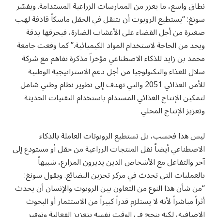
نطاق واسع، ما يعزز من الممارسات الزراعية المستدامة. ويفسّر
سونغ: “يستطيع الروبوت أن يتنقل في الحقل ماسكاً قاذفة لهب
صغيرة من أجل القضاء على الأعشاب الضارة، فيحرقها بدقة
ويحد من الحاجة لاستخدام المواد الكيميائية.” كما وقعت جامعة
محمد بن زايد للذكاء الاصطناعي مؤخراً مذكرة تفاهم مع شركة
سلال للغذاء والتكنولوجيا من أجل دعم الاستراتيجية الوطنية
للأمن الغذائي 2051 والتي تهدف إلى تطوير نظام وطني شامل
لتمكين الإنتاج الغذائي المستدام باستخدام التقنيات الحديثة
وتعزيز الإنتاج المحلي
ليس هذا فحسب، بل تستطيع الروبوتات العاملة بالذكاء
الاصطناعي أيضاً نقل المنتجات الزراعية من حقل أو مستودع إلى
آخر والتفاعل مع الأشخاص الذين يديرون المزارع، شبيهاً
بالعمليات التي تحدث في مركز تخزين البضائع. ويقول سونغ:
“من شأن هذا النوع من التعاون بين الروبوت والإنسان أن يحدث
أثراً مباشراً لأنه لا يستلزم قدراً كبيراً من الاستثمار أو البحوث
الإضافية، لكنه ينجح في الوقت نفسه بتعزيز الفعالية وتوفير