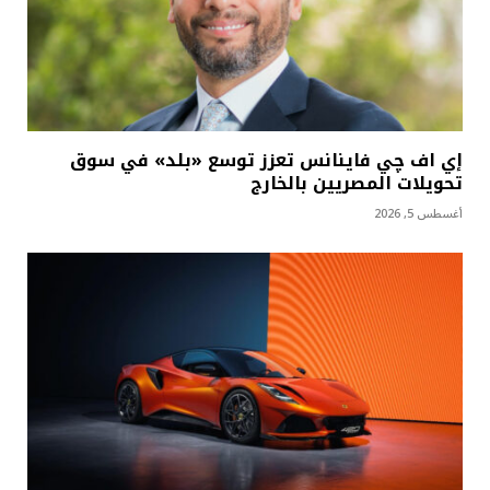
إي اف چي فاينانس تعزز توسع «بلد» في سوق
تحويلات المصريين بالخارج
أغسطس 5, 2026