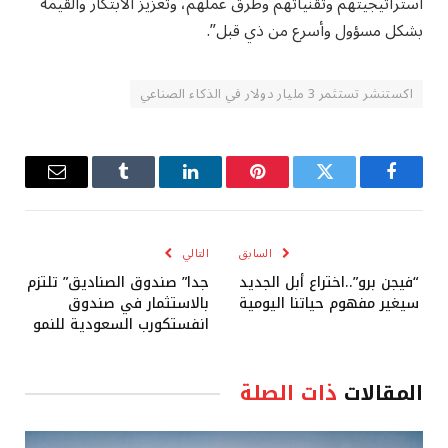
استراتيجيتهم وتقنياتهم وطرق عملهم، وتعزيز الابتكار والقيمة
بشكل مسؤول وأسرع من ذي قبل”.
اكستنشر تستثمر 3 مليار دولار في الذكاء الصناعي
فيسبوك
تويتر
بينتيريست
لينكدإن
Tumblr
البريد
الإلكترو
السابق
التالي
“فيجن برو”..اختراع أبل الجديد
جدا” صندوق الصناديق” تلتزم
سيغير مفهوم حياتنا اليومية
بالاستثمار في صندوق
انفستكورب السعودية للنمو
المقالات
ذات الصلة