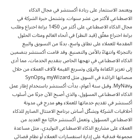
ويعتمد الاستثمار على ريادة أكسنتشر في مجال الذكاء
الاصطناعي لأكثر من عشر سنوات. وتشتمل خبرة الشركة في
مجال الذكاء الاصطناعي على أكثر من 1450 براءة اختراع وطلب
براءة اختراع معلّق (قيد النظر) في أنحاء العالم ومئات الحلول
المقدمة للعملاء على نطاق واسع، بدءًا من التسويق والبيع
بالتجزئة وانتهاءً بالأمن والتصنيع. وقد قامت أكسنتشر بتضمين
الذكاء الاصطناعي في نهجها الخاص بتقديم الخدمات، مما أدى
إلى تعزيز الكفاءة والرؤى وتسريع القيمة لآلاف العملاء من خلال
منصاتها الرائدة في السوق مثل
myWizard
و
SynOps
و
MyNav
. وقبل ستة أعوام، بدأت أكسنتشر باستخدام إطار عمل
الذكاء الاصطناعي المسؤول، والذي أصبح الآن جزءًا من أسلوب
أكسنتشر في تقديم خدماتها للعملاء وهو مدرج في مدونة
أخلاقيات الشركة ويشكّل أساسَ برنامج الامتثال الصارم للذكاء
الاصطناعي المسؤول. وتعمل أكسنتشر حاليًا مع العديد من
العملاء على مشاريع الذكاء الاصطناعي التوليدي، مثل مساعدة
مجموعة فندقية على إدارة استفسارات العملاء أو نظام قضائي