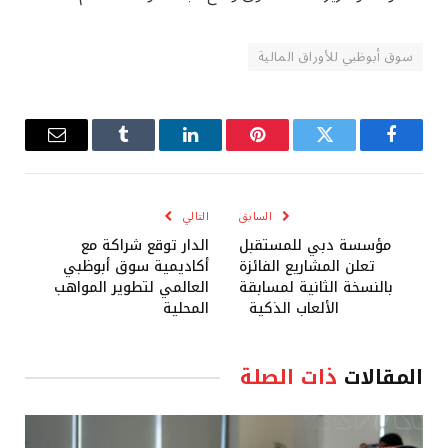
سوق أبوظبي للأوراق المالية
فيسبوك
تويتر
بينتيريست
لينكدإن
Tumblr
البريد
الإلكترو
السابق
التالي
مؤسسة دبي للمستقبل
الدار توقع شراكة مع
تعلن المشاريع الفائزة
أكاديمية سوق أبوظبي
بالنسخة الثانية لمسابقة
العالمي لتطوير المواهب
الألعاب الذكية
المحلية
المقالات
ذات الصلة