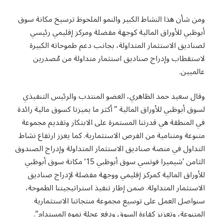
ومن شأن هذا النشاط الكبير والنمو الملحوظ ترسيخ مكانة سوق
أبوظبي للأوراق المالية كوجهة مفضلة ومركز إقليمي رئيسي
لصناديق الاستثمار المتداولة، بجانب دعم طموحاته الكبيرة
لاستقطاب وإدراج صناديق استثمار متداولة من مُصدرين
عالميين.
وقال سعيد حمد الظاهري، العضو المنتدب والرئيس التنفيذي
لسوق أبوظبي للأوراق المالية ” أكثر ما يميزنا كسوق مالية رائدة
في المنطقة هي قدرتنا المستمرة على الابتكار وتقديم مجموعة
متنوعة ومتنامية من الفرص الاستثمارية. كما يعزز ارتفاع نشاط
التداول في منصة صناديق الاستثمار المتداولة وإدراج الصندوق
الثامن ’شيميرا فوتسي سوق أبوظبي 15‘ مكانة سوق أبوظبي
للأوراق المالية كمركز إقليمي ووجهة مفضلة لإدراج صناديق
الاستثمار المتداولة. ضمن إطار تنفيذ استراتيجيتنا الطموحة،
سنواصل العمل على توسيع مجموعة منتجاتنا الاستثمارية
المتنوعة، وتعزيز كفاءة السوق ودفع عجلة نموه المستدام”.