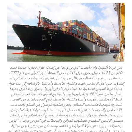
دبي في 6 أكتوبر/ وام / أعلنت “دي بي ورلد” عن إضافة طرق تجارية جديدة تمتد
لأكثر من 23 ألف ميل بحري حول العالم خلال التسعة أشهر الأولى من عام 2022،
ما يعادل مسار رحلة كاملة حول الأرض. وتشمل الطرق التجارية الجديدة التي تم
إنشاؤها حتى الآن الربط بين الهند والشرق الأوسط وأفريقيا، بالإضافة إلى عدة طرق
جديدة تربط الموانئ الصغيرة مع ميناء روتردام في أوروبا، وطرق ربط أخرى جديدة
تصل ما بين أمريكا اللاتينية وأوروبا وآسيا. وتتيح الطرق التجارية الجديدة، التي
تربط الأمريكيتين وأوروبا وآسيا والشرق الأوسط، فتح المجال لمزيد من الفرص
التجارية الجديدة لأصحاب البضائع، وتعزز إمكانية الوصول إلى السلع والخدمات
للأشخاص والمجتمعات التي لا تحصل على خدمات لوجستية كافية، كما تؤمن
سبل بديلة للطرق والموانئ العالمية المزدحمة في جميع أنحاء العالم. وقال تيمان
ميستر، الرئيس التنفيذي لعمليات الموانئ والمحطات في "دي بي ورلد".. " نؤمن
بأهمية تسهيل تدفق حركة التجارة في العالم، وسنتمكّن من توفير فرص تجارية
جديدة تربط أصحاب البضائع بالمتعاملين لديهم، أيًا كانت منتجاتهم وأينما تواجدوا،