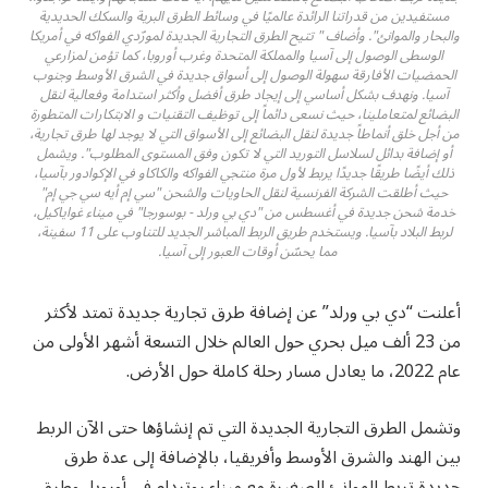
مستفيدين من قدراتنا الرائدة عالميًا في وسائط الطرق البرية والسكك الحديدية
والبحار والموانئ". وأضاف " تتيح الطرق التجارية الجديدة لمورّدي الفواكه في أمريكا
الوسطى الوصول إلى آسيا والمملكة المتحدة وغرب أوروبا، كما تؤمن لمزارعي
الحمضيات الأفارقة سهولة الوصول إلى أسواق جديدة في الشرق الأوسط وجنوب
آسيا. ونهدف بشكل أساسي إلى إيجاد طرق أفضل وأكثر استدامة وفعالية لنقل
البضائع لمتعاملينا، حيث نسعى دائماً إلى توظيف التقنيات و الابتكارات المتطورة
من أجل خلق أنماطاً جديدة لنقل البضائع إلى الأسواق التي لا يوجد لها طرق تجارية،
أو إضافة بدائل لسلاسل التوريد التي لا تكون وفق المستوى المطلوب". ويشمل
ذلك أيضًا طريقًا جديدًا يربط لأول مرة منتجي الفواكه والكاكاو في الإكوادور بآسيا،
حيث أطلقت الشركة الفرنسية لنقل الحاويات والشحن "سي إم أيه سي جي إم"
خدمة شحن جديدة في أغسطس من "دي بي ورلد - بوسورجا" في ميناء غواياكيل،
لربط البلاد بآسيا. ويستخدم طريق الربط المباشر الجديد للتناوب على 11 سفينة،
مما يحسّن أوقات العبور إلى آسيا.
أعلنت “دي بي ورلد” عن إضافة طرق تجارية جديدة تمتد لأكثر
من 23 ألف ميل بحري حول العالم خلال التسعة أشهر الأولى من
عام 2022، ما يعادل مسار رحلة كاملة حول الأرض.
وتشمل الطرق التجارية الجديدة التي تم إنشاؤها حتى الآن الربط
بين الهند والشرق الأوسط وأفريقيا، بالإضافة إلى عدة طرق
جديدة تربط الموانئ الصغيرة مع ميناء روتردام في أوروبا، وطرق