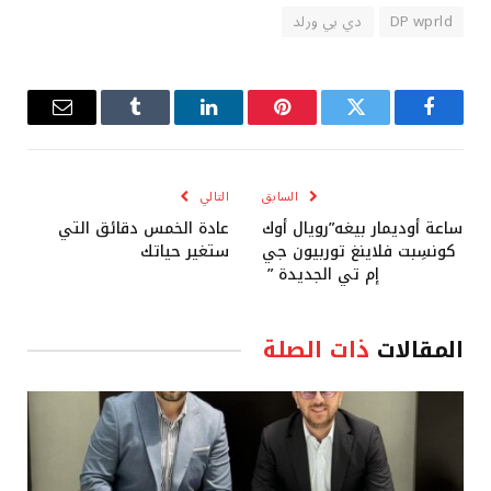
DP wprld
دي بي ورلد
فيسبوك
تويتر
بينتيريست
لينكدإن
Tumblr
البريد
الإلكترو
السابق
التالي
ساعة أوديمار بيغه”رويال أوك
عادة الخمس دقائق التي
كونسِبت فلاينغ توربيون جي
ستغير حياتك
إم تي الجديدة ” ‎‎
المقالات
ذات الصلة