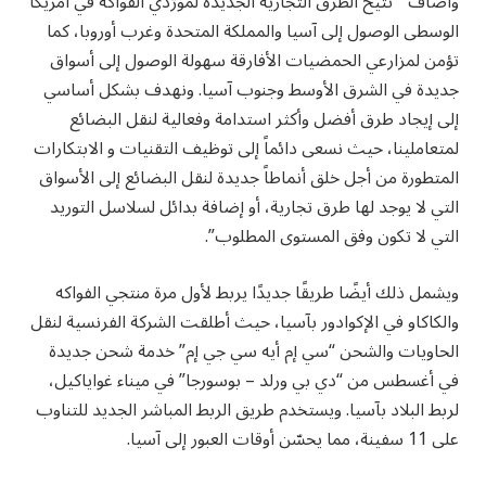
وأضاف ” تتيح الطرق التجارية الجديدة لمورّدي الفواكه في أمريكا
الوسطى الوصول إلى آسيا والمملكة المتحدة وغرب أوروبا، كما
تؤمن لمزارعي الحمضيات الأفارقة سهولة الوصول إلى أسواق
جديدة في الشرق الأوسط وجنوب آسيا. ونهدف بشكل أساسي
إلى إيجاد طرق أفضل وأكثر استدامة وفعالية لنقل البضائع
لمتعاملينا، حيث نسعى دائماً إلى توظيف التقنيات و الابتكارات
المتطورة من أجل خلق أنماطاً جديدة لنقل البضائع إلى الأسواق
التي لا يوجد لها طرق تجارية، أو إضافة بدائل لسلاسل التوريد
التي لا تكون وفق المستوى المطلوب”.
ويشمل ذلك أيضًا طريقًا جديدًا يربط لأول مرة منتجي الفواكه
والكاكاو في الإكوادور بآسيا، حيث أطلقت الشركة الفرنسية لنقل
الحاويات والشحن “سي إم أيه سي جي إم” خدمة شحن جديدة
في أغسطس من “دي بي ورلد – بوسورجا” في ميناء غواياكيل،
لربط البلاد بآسيا. ويستخدم طريق الربط المباشر الجديد للتناوب
على 11 سفينة، مما يحسّن أوقات العبور إلى آسيا.