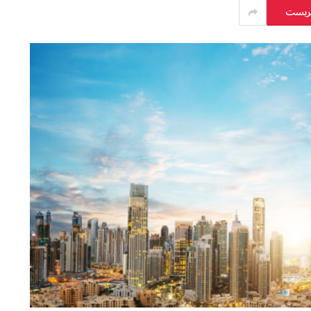
يريست