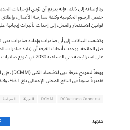
وبالإضافة إلى ذلك، فإنه يتوقع أن تؤدي الإجراءات الجدي
خفض الرسوم الحكومية وكلفة ممارسة الأعمال، وإطلاق اس
قوانين الاستثمار والعمل، إلى إحداث تأثيرات إيجابية ع
قبل الجائحة. ووجدت أبحاث الغرفة أن زيادة صادرات المن
على استراتيجية دبي الصناعية 2030 في تنويع صادرات المنتجات.
تقديرياً سنوياً في الناتج المجلي الإجمالي بلغ 3.1%، و3.8% في الناتج الإجمالي المحلي باستثناء القطاع النفطي.
#DCBusinessConnect
DCMM
التجزئة
السياحة
شاركها.
ف