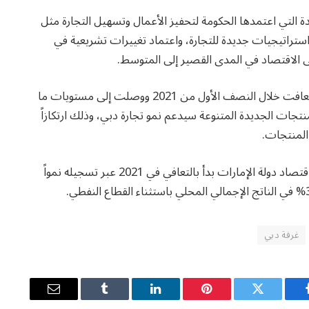
دة التي اعتمدها الحكومة لتحفيز الأعمال وتسهيل التجارة مثل
تراتيجيات جديدة للتجارة، واعتماد تغييرات تشريعية في
لى الاقتصاد في المدى القصير إلى المتوسط.
وكشفت البيانات إلى أن صادرات وإعادة صادرات دبي تعافت خلال النصف الأول من 2021 ووصلت إلى مستويات ما
تجات الجديدة المتنوعة سيدعم نمو تجارة دبي، وذلك ارتكازاً
ووفقاً لنموذج غرفة دبي للاقتصاد الكلي (DCMM)، فإن اقتصاد دولة الإمارات بدأ بالتعافي في 2021 عبر تسجيله نمواً
غرفة دبي
يسبوك
تويتر
بينتيريست
لينكدإن
Tumblr
البريد