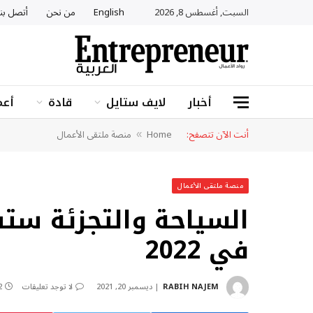
السبت, أغسطس 8, 2026
English
من نحن
أتصل بنا
أخبار
لايف ستايل
قادة
أعم
أنت الآن تتصفح:
Home
منصة ملتقى الأعمال
»
منصة ملتقى الأعمال
السياحة والتجزئة ستق
في 2022
RABIH NAJEM
ديسمبر 20, 2021
لا توجد تعليقات
2 دق