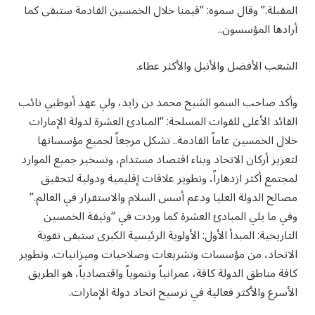
المقبلة.” وقال سموه: “قيمنا خلال الخمسين القادمة ستبقى كما
أرادها المؤسسون..
الشعب الأفضل والأنبل والأكثر عطاء.
وأكد صاحب السمو الشيخ محمد بن زايد، ولي عهد أبوظبي نائب
القائد الأعلى للقوات المسلحة: “المبادئ العشرة لدولة الإمارات
خلال الخمسين عاماً القادمة.. تشكل مرجعاً لجميع مؤسساتها
لتعزيز أركان الاتحاد وبناء اقتصاد مستدام، وتسخير جميع الموارد
لمجتمع أكثر ازدهاراً، وتطوير علاقات إقليمية ودولية لتحقيق
مصالح الدولة العليا ودعم أسس السلام والاستقرار في العالم.”
وفي ما يلي المبادئ العشرة كما وردت في “وثيقة الخمسين
التاريخية: المبدأ الأول: الأولوية الرئيسية الكبرى ستبقى تقوية
الاتحاد، من مؤسسات وتشريعات وصلاحيات وميزانيات. وتطوير
كافة مناطق الدولة كافة، عمرانياً وتنموياً واقتصادياً، هو الطريق
الأسرع والأكثر فعالية في ترسيخ اتحاد دولة الإمارات.