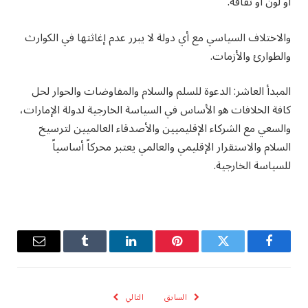
أو لون أو ثقافة.
والاختلاف السياسي مع أي دولة لا يبرر عدم إغاثتها في الكوارث
والطوارئ والأزمات.
المبدأ العاشر: الدعوة للسلم والسلام والمفاوضات والحوار لحل
كافة الخلافات هو الأساس في السياسة الخارجية لدولة الإمارات،
والسعي مع الشركاء الإقليميين والأصدقاء العالميين لترسيخ
السلام والاستقرار الإقليمي والعالمي يعتبر محركاً أساسياً
للسياسة الخارجية.
فيسبوك
تويتر
بينتيريست
لينكدإن
Tumblr
البريد
الإلكترو
السابق
التالي