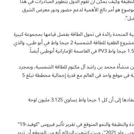
نظيفة وكيف يمكن أن تقوم الدول بتطوير المبادرات في هذا
لموضوع هو أمر بالغ الأهمية لدعم حضور ودور معرض الشرق
بل”.
ية المتحدة رائدة في تحول الطاقة بفضل قيامها بمجموعة كبيرة
من المشاريع المتطورة، إذ تشمل هذه المشاريع كلاً من: مشروع الظفرة للطاقة الشمسية 2 جيجا واط في أبو ظبي، والذي
 من منشأة محمد بن راشد آل مكتوم للطاقة الشمسية، وبمجرد
اكتمالها ستكون محطة MBR أكبر محطة للطاقة الشمسية في موقع واحد في العالم مع قدرة إجمالية مخططة تبلغ 5
ومع أخذ هذه الأرقام بعين الاعتبار فإننا نصل إلى نتيجة مفادها إلى أن كل 1 جيجا واط يساوي 3.125 مليون لوحة
هذا وقد تم التأكيد مؤخرًا على أهمية قطاع الطاقة المتجددة والنظيفة والنمو المتوقع في تقرير تأثير فيروس “كوفيد-19”
على سوق الطاقة المتجددة والنظيفة والتوقعات العالمية حتى عام 2021″، حيث كشفت النتائج أنه من المتوقع أن تزيد