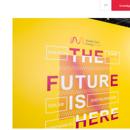
يريست