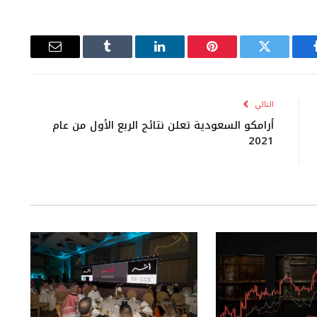
يسبوك
تويتر
بينتيريست
لينكدإن
Tumblr
البريد
الإلكتروني
التالي
أرامكو السعودية تعلن نتائج الربع الأول من عام
2021