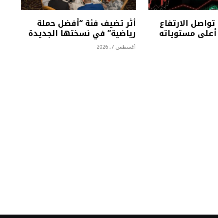
تواصل الارتفاع
أثر تضيف فئة “أفضل حملة
على مستوياته
رياضية” في نسختها الجديدة
أغسطس 7, 2026