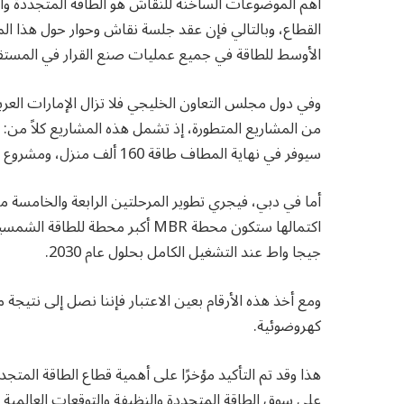
أهم الموضوعات الساخنة للنقاش هو الطاقة المتجددة وال
القطاع، وبالتالي فإن عقد جلسة نقاش وحوار حول هذا ا
الأوسط للطاقة في جميع عمليات صنع القرار في المستق
وفي دول مجلس التعاون الخليجي فلا تزال الإمارات العرب
سيوفر في نهاية المطاف طاقة 160 ألف منزل، ومشروع 1.5 جيجا واط PV3 في العاصمة الإماراتية أبوظبي أيضاً.
أما في دبي، فيجري تطوير المرحلتين الرابعة والخامسة
جيجا واط عند التشغيل الكامل بحلول عام 2030.
كهروضوئية.