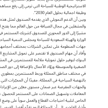
وظيفة اجمالية بحلول العام 2030”.
وبين أن الدعم التمويلي الذي يقدمه الصندوق لمثل هذه 
والمشغلين في مجال الضيافة من حول العالم مما يفتح 
مشيرًا إلى الدور المحوري للصندوق كشريك المستثمر ف
الوزارة والهيئة السعودية للسياحة ومجلس التنمية السي
جهات المنظومة على تمكين الشركات بمختلف أحجامها ورو
وأفاد أن مهام الصندوق لا تقتصر على تمويل المشاريع ال
البنوك لتوفير حلول تمويلية ملائمة للمستثمرين في المشا
الصغيرة والمتوسطة وروّاد الأعمال بالإضافة إلى دور ا
في مختلف مناطق المملكة وربط المستثمرين بمطوري ا
بالنهضة السياحية في المملكة، مفيدًا أن المميّزات ا
والجهات المقرضة عبر ضمان مستوى معيّن من الإيرادات،
المعاملات وتسهيل الضمانات على المستثمر للحصول عل
الخاص لتلبية احتياجات القطاع والعمل سوياً على وضع ال
وأشار الفاخري إلى أن المملكة اليوم تقدّم أفضل الفرص 