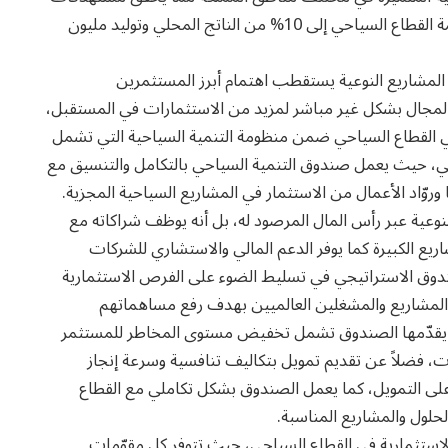
الاستراتيجية الوطنية للسياحة التي ترمي إلى رفع مساهمة القطاع السياحي إلى 10% من الناتج المحلي وتوليد مليون
المشاريع النوعية يستقطب اهتمام أبرز المستثمرين
المجال بشكل غير مباشر لمزيد من الاستثمارات في المستقبل،
ي القطاع السياحي ضمن منظومة التنمية السياحية التي تشمل
احي، حيث يعمل صندوق التنمية السياحي بالتكامل والتنسيق مع
ّاد الأعمال من الاستثمار في المشاريع السياحية المجزية.
نوعية عبر رأس المال المرصود له، بل أنه يوظف شراكاته مع
ريع الكبيرة كما يوفر الدعم المالي والاستشاري للشركات
لصندوق الاستراتيجي في تسليط الضوء على الفرص الاستثمارية
لمشاريع والمشغلين العالميين بهدف رفع مساهماتهم
لتي يقدّمها الصندوق تشمل تخفيض مستوى المخاطر للمستثمر
 فضلاً عن تقديم تمويل بتكاليف تنافسية وسرعة إنجاز
ى التمويل، كما يعمل الصندوق بشكل تكاملي مع القطاع
حلول والمشاريع المناسبة.
الاستثمارية في القطاع السياحي، حيث تتوفر كل مقوّمات