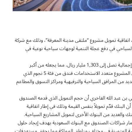
اتفاقية تمويل مشروع “ملتقى مدينة المعرفة”، وذلك مع شركة
لسياحي في دفع عجلة التنمية لوجهات سياحية نوعية في
وسيقام المشروع على مساحة 68 ألف متر مربع، وبقيمة إجمالية تصل إلى 1,303 مليار ريال، مما يجعله من أكبر
المشاريع السياحية النوعية في المدينة المنورة. وسيشمل المشروع متعدد الاستخدامات فندق من فئة 5 نجوم الذي
يد من المرافق السياحية والترفيهية ومراكز التسوق والمطاعم
بن عبد الله الفاخري أن حجم التمويل الذي قدمه الصندوق
هو 391 مليون ريال، مبينًا أن البنك قدّم تمويلاً بنفس القيمة وذلك في إطار اتفاقية
ثمار شراكات الصندوق مع البنوك السعودية بهدف إيجاد حلول
احية المتميزة في مختلف مناطق المملكة مما يحقق مستهدفات