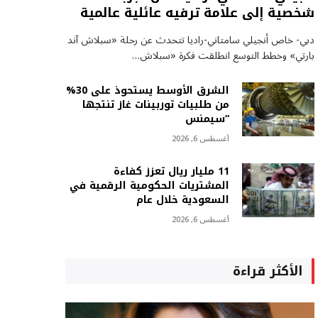
شخصية إلى علامة ترفيه عائلية عالمية
دبي- خاص أنجيلي سامتاني-راديا تتحدث عن رحلة «سبلاش آند
بارتي» وخطط التوسع انطلقت فكرة «سبلاش…
الشرق الأوسط يستحوذ على 30%
من طلبيات توربينات غاز تنتجها
“سيمنس
أغسطس 6, 2026
11 مليار ريال تعزز كفاءة
المشتريات الحكومية الرقمية في
السعودية خلال عام
أغسطس 6, 2026
الأكثر قراءة