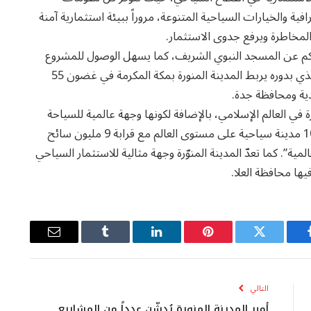
افية والخيارات السياحية المتنوعة، مروراً ببيئة استثمارية آمنة
المخاطرة ويرفع جدوى الاستثمار.
يقع مشروع “ملتقى مدينة المعرفة” على بعد أقل من 6كم عن المسجد النبوي الشريف، كما يسهل الوصول للمشروع
عبر محطة قطار الحرمين السريع الواقع بمدينة المعرفة الذي بدوره يربط المدينة المنورة بمكة المكرمة في غضون 55
دية ومحافظة جدة.
 في العالم الإسلامي، بالإضافة لكونها وجهة عالمية للسياحة
والتراث لا سيما أنها احتلت المرتبة 23 في قائمة أهم 100 مدينة سياحية على مستوى العالم مع قرابة 9 مليون سائح
مية”. كما تعدّ المدينة المنوّرة وجهة مثالية للاستثمار السياحي
يها محافظة العلا.
يسبوك
تويتر
بينتيريست
لينكدإن
Tumblr
البريد
الإلكتروني
التالي
أمير المدينة المنورة يُدشِّن عدداً من المشاريع