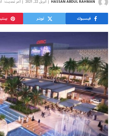
HASSAN ABDUL RAHMAN
أبريل 22, 2021
آخر تحديث:
أبر
فيسبوك
تويتر
بينت