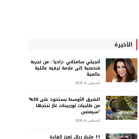
الأخيرة
أنجيلي سامتاني -راديا : من تجربة
شخصية إلى علامة ترفيه عائلية
عالمية
أغسطس 6, 2026
الشرق الأوسط يستحوذ على 30%
من طلبيات توربينات غاز تنتجها
“سيمنس
أغسطس 6, 2026
11 مليار ريال تعزز كفاءة