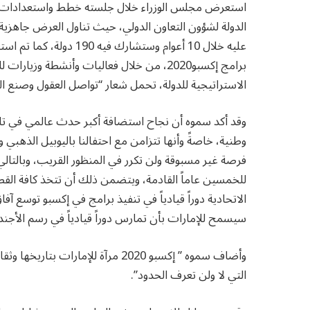
الدولة لشؤون التعاون الدولي، حيث تناول العرض جاهزية 
عليه خلال 10 أعوام وستش
الاستراتيجية للدولة، تحمل شعار “تواصل العقول وصنع ا
وقد أكد سموه أن نجاح استضافة أكبر حدث عالمي في تاري
وطنية، خاصةً وأنها تتزامن مع احتفالنا باليوبيل الذهبي 
فرصة غير مسبوقة ولن تكرر في المنظور القريب، وبالتالي
للخمسين عاماً القادمة، ويتضمن ذلك أن تتخذ كافة القطا
الاتحادية دوراً قيادياً في تنفيذ برامج في إكسبو توسع آ
سيسمح للإمارات بأن تمارس دوراً قيادياً في رسم الأجندة
وأضاف سموه ” إكسبو 2020 مرآة للإما
التي لا ولن تعرف الحدود”.