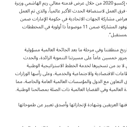
استعرض مجلس الوزراء خلال جلسته خطط واستعدادات إكسبو 2020 من خلال عرض قدمته معالي ريم الهاشمي وزيرة
فرق العمل لاستضافة الحدث الأكبر عالمياً، والذي تم العمل
ارك فيه 190 دولة، كما تم استعراض مشاركة الجهات الاتحادية في حكومة الإمارات ضمن
برامج إكسبو2020، من خلال فعاليات وأنشطة وزيارات للوفود المشاركة ضمن 11 موضوعاً ذا أولوية في المخططات
لمستقبل”.
خ منطقتنا وفي مرحلة ما بعد الجائحة العالمية مسؤولية
ومرور خمسين عاماً على مسيرتنا التنموية الرائدة، والحدث
 لا بد من تسخيرها لخدمة الخطط الاستراتيجية الوطنية
عات الاقتصادية والاجتماعية والخدمية، وعلى رأسها الوزارات
فاق التعاون مع الدول والمؤسسات العالمية العامة والخاصة، مما
 العالمية وفي القضايا العالمية ذات الصلة بمصالحنا الوطنية.
رات بتاريخها وثقافتها العريقين وشهادة لإنجازاتها وأصدق تعبير عن طموحاتها