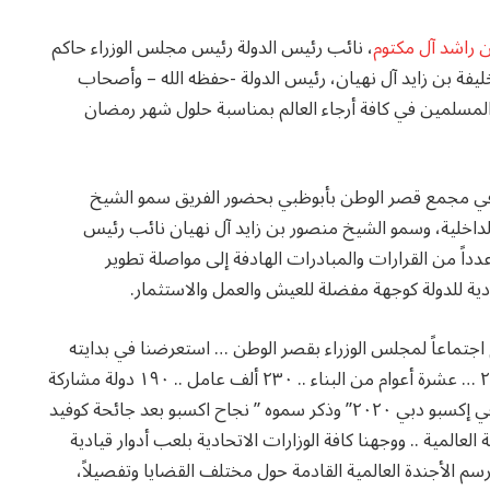
راشد آل مكتوم
، نائب رئيس الدولة رئيس مجلس الوزراء حاكم
فة بن زايد آل نهيان، رئيس الدولة -حفظه الله – وأصحاب
لمسلمين في كافة أرجاء العالم بمناسبة حلول شهر رمضان
ء في مجمع قصر الوطن بأبوظبي بحضور الفريق سمو الشيخ
لداخلية، وسمو الشيخ منصور بن زايد آل نهيان نائب رئيس
داً من القرارات والمبادرات الهادفة إلى مواصلة تطوير
دية للدولة كوجهة مفضلة للعيش والعمل والاستثمار.
تماعاً لمجلس الوزراء بقصر الوطن … استعرضنا في بدايته
استعداداتنا للحدث الأكبر الذي تستضيفه دولتنا في ٢٠٢١ … عشرة أعوام من البناء .. ٢٣٠ ألف عامل .. ١٩٠ دولة مشاركة
.. و١٧٠ يوما لانطلاقته .. نحن جاهزون لاستضافة العالم في إكسبو دبي ٢٠٢٠” وذكر سموه ” نجاح اكسبو بعد جائحة كوفيد
العالمية .. ووجهنا كافة الوزارات الاتحادية بلعب أدوار قيادية
سم الأجندة العالمية القادمة حول مختلف القضايا وتفصيلاً،