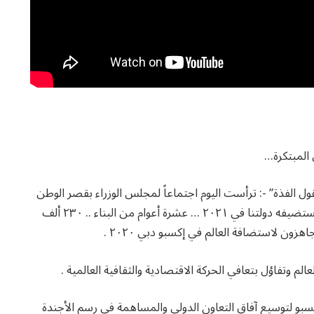
 المبتكرة…
ول الفذة” -: ترأست اليوم اجتماعاً لمجلس الوزراء بقصر الوطن
… استعرضنا في بدايته استعداداتنا للحدث الأكبر الذي تستضيفه دولتنا في ٢٠٢١ … عشرة أعوام من البناء .. ٢٣٠ ألف
م وتفاؤل بتعافي الحركة الاقتصادية والثقافية العالمية .
إكسبو لتوسيع آفاق التعاون الدولي والمساهمة في رسم الأجندة