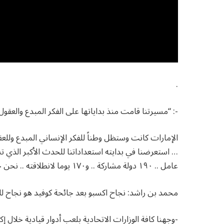
.
-: “مسيرتنا قامت منذ بداياتها على الفكر المبدع والعقول
الإمارات كانت وستظل وطناً للفكر الإنساني المبدع وللعق
عامل .. ١٩٠ دولة مشاركة .. و١٧٠ يوما لانطلاقته .. نحن جاهزون لاستضافة العالم في إكسبو دبي ٢٠٢٠ .
محمد بن راشد: نجاح اكسبو بعد جائحة كوفيد هو نجاح للعال
-وجهنا كافة الوزارات الاتحادية بلعب أدوار قيادية خلال 