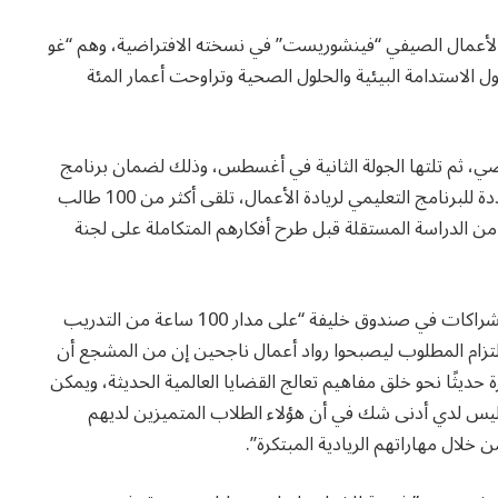
الأعمال الصيفي “فينشوريست” في نسخته الافتراضية، وهم “غو
 الاستدامة البيئية والحلول الصحية وتراوحت أعمار المئة
اضي، ثم تلتها الجولة الثانية في أغسطس، وذلك لضمان برنامج
مخصص ومفيد لجميع الفئات العمرية. بعد جولات متعددة للبرنامج التعليمي لريادة الأعمال، تلقى أكثر من 100 طالب
100 ساعة من التدريب وأكثر من 150 ساعة من الدراسة المستقلة قبل طرح أفكارهم المتكاملة على لجنة
وقال مبارك العامري، المدير التنفيذي لقطاع الاتصال والشراكات في صندوق خليفة “على مدار 100 ساعة من التدريب
التزام المطلوب ليصبحوا رواد أعمال ناجحين إن من المشجع أن
حديثًا نحو خلق مفاهيم تعالج القضايا العالمية الحديثة، ويمكن
يس لدي أدنى شك في أن هؤلاء الطلاب المتميزين لديهم
ن خلال مهاراتهم الريادية المبتكرة”.