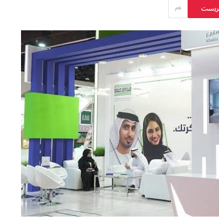
يريست