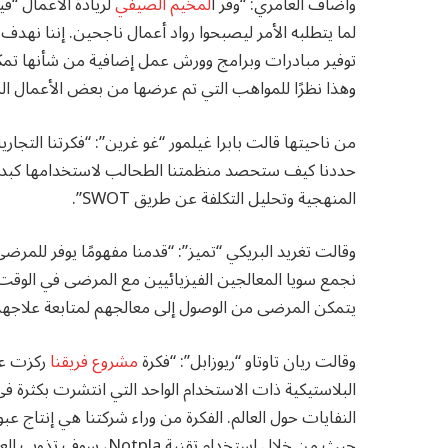
وأضاف العامري: “وفر ا
لمخيم الصيفي
لريادة الأعمال “
لما يتطلبه الأمر ليصبحوا رواد أعمال ناجحين. إننا نهدف
توفير مبادرات وبرامج وورش عمل إضافية من شأنها تمكين 
وهذا نظرًا للمواهب التي تم عرضها من بعض الأعمال الشا
من ناحيتها قالت بابرا غيلمور “غو غرين”: “فكرتنا التج
حددنا كيف ستحصد منظمتنا الطحالب لاستخدامها كبديل
المنهجية وتحليل التكلفة عن طريق SWOT”.
وقالت تغريد البريكي “تميز”: “قدمنا مفهومًا يوفر للمرض
نجمع سويا المعالجين الفيزيائيين مع المرضى في الوقت 
يتمكن المرضى من الوصول إلى معالجهم لمتابعة علاجهم
وقالت ريان تاوتاو “ريوزابل”: “فكرة
مشروع فريقنا
البلاستيكية ذات الاستخدام الواحد التي انتشرت بكثرة في
النفايات حول العالم. الفكرة من وراء شركتنا هي إنتاج ع
حيث من خلال استخدام تقنية Notpla، سوف تذوب العبوات الغير ضارة بجانب الشامبو عند ملامستها للماء.