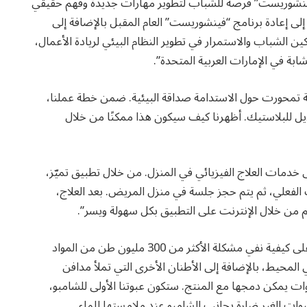
فينشوريست” فرصة للشباب لتطوير مهارات جديدة وفهم حقيقي
 إلى إعادة برنامج “فينشوريست” العام المقبل بالإضافة إلى
الشباب والاستمرار في تطوير النظام البيئي لريادة الأعمال،
بة في الإمارات العربية المتحدة”.
ارية تمحورت حول الاستدامة صداقة البيئية. ضمن خطة عملنا،
 للبلاستيك. أظهرنا كيف سيكون هذا ممكنًا من خلال
ى خدمات العلاج الفيزيائي في المنزل. من خلال تطبيق تميّز،
الفعلي، ثم يتم حجز جلسة في منزل المريض. بعد العلاج،
 من خلال الإنترنت على التطبيق بكل سهولة ويسر”.
ركزت على كيفية نفي مشكلة الأكثر من 300 مليون طن من المواد
 المحيط، بالإضافة إلى الأطنان الأخرى التي تملأ مدافن
بوات يمكن دمجها مع المنتج. ستكون عبوتنا الأولى للشامبو،