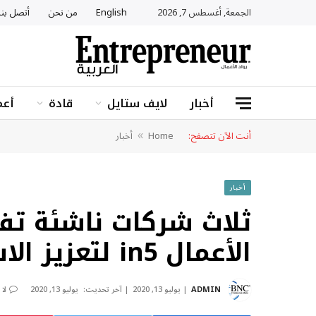
الجمعة, أغسطس 7, 2026
English
من نحن
أتصل بنا
أخبار
لايف ستايل
قادة
أعم
أنت الآن تتصفح:
Home
أخبار
»
أخبار
ثلاث شركات ناشئة تف
الأعمال in5 لتعزيز الاستجابة لوباء كوفيد-19
ADMIN
يوليو 13, 2020
آخر تحديث:
يوليو 13, 2020
لا