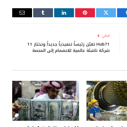
يسبوك
تويتر
بينتيريست
لينكدإن
Tumblr
البريد
الإلكتروني
التالي
Hub71 تعيّن رئيساً تنفيذياً جديداً وتختار 11
شركة ناشئة عالمية للانضمام إلى المنصة