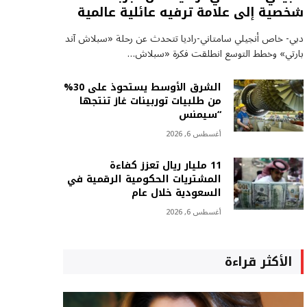
شخصية إلى علامة ترفيه عائلية عالمية
دبي- خاص أنجيلي سامتاني-راديا تتحدث عن رحلة «سبلاش آند
بارتي» وخطط التوسع انطلقت فكرة «سبلاش…
الشرق الأوسط يستحوذ على 30%
من طلبيات توربينات غاز تنتجها
“سيمنس
أغسطس 6, 2026
11 مليار ريال تعزز كفاءة
المشتريات الحكومية الرقمية في
السعودية خلال عام
أغسطس 6, 2026
الأكثر قراءة