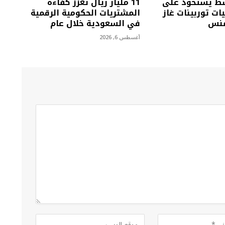
سط يستحوذ على
11 مليار ريال تعزز كفاءة
يات توربينات غاز
المشتريات الحكومية الرقمية
منس
في السعودية خلال عام
أغسطس 6, 2026