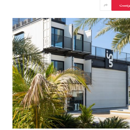
يريست