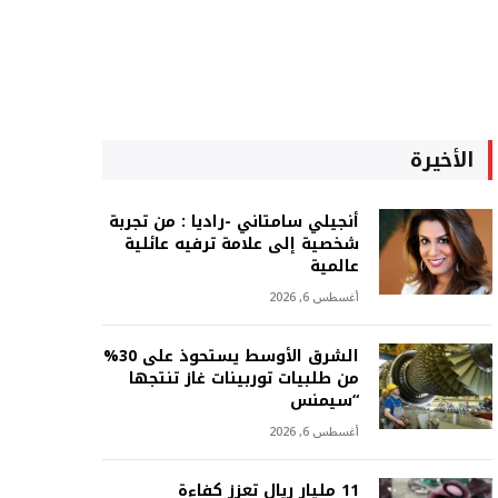
الأخيرة
أنجيلي سامتاني -راديا : من تجربة
شخصية إلى علامة ترفيه عائلية
عالمية
أغسطس 6, 2026
الشرق الأوسط يستحوذ على 30%
من طلبيات توربينات غاز تنتجها
“سيمنس
أغسطس 6, 2026
11 مليار ريال تعزز كفاءة