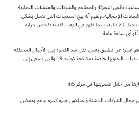
بول أناند شركة CoviBot Pro بهدف مساعدة بائعي التجزئة والمطاعم والشركات والمنشآت التجارية
سعات الإجمالية. وتقوم آلة بيع المنتجات التي تعمل بشكل
مستقل، بتوزيع المعقمات والقفازات الجراحية والكمامات خلال 20 ثانية، بينما تقوم في الوقت نفسه بفحص حرارة
أو أي ساحة عامة.
ها قامت ناجية مقصود بتأسيس Vision Health، وهو عبارة عن تطبيق يعمل على سد الفجوة بين الأجيال المختلفة
عبر استقطاب الأفراد من الشباب وكبار السن لتشجيع مبادرات التطوع الخاصة بمكافحة كوفيد-19 والتي تسعى إلى
 من خلال عضويتها في مركز in5.
في مجال الشركات الناشئة ويمتلكون خبرة كبيرة لدعم وتمكين