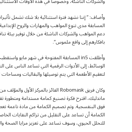
والشركات الناشئة، وخصوصاً في هذه الأوقات الاستثنائية
وأضاف: ” إننا نشهد فترة استثنائية بلا شك تشمل تأثيرات
المسابقة مدى تنوع المواهب والمهارات والروح الإبداعي
دعم المواهب والشركات الناشئة من خلال توفير بيئة تنافسي
بافكارهم إلى واقع ملموس”.
وأطلقت in5 المسابقة المفتوحة في شهر مايو و
الوسائط، إلى الأدوات الرقمية التي تساعد الناس على ال
لتعقيم الأطعمة التي يتم توصيلها والبقاليات ومساحات ال
وكان فريق Robomask الفائز بالمركز 
فوق البنفسجية. وتم تصميم الكمامة من مادة ناعمة تعطي ش
الكمامة أن تساعد على التقليل من تراكم النفايات الخا
للتحلل الحيوي، وسوف تساعد على تعزيز مزايا الصحة وال