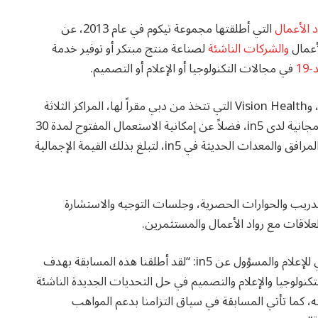
د الأعمال
التي أطلقتها مجموعة تيكوم في عام 2013، عن
لأعمال
والشركات الناشئة
لصناعة منتج مبتكر أو توفير خدمة
19
في مجالات التكنولوجيا أو الإعلام أو التصميم.
وأحرزت الشركات الناشئة Robomask، وCoviBot Pro، وVision Health التي تتخذ من دبي مقراً لها، المراكز الثلاثة
الأولى في المسابقة، حيث فازت هذه المشاريع بعضوية مجانية لدى in5، فضلاً عن إمكانية الاستعمال المفتوح لمدة 30
يوماً لمختبرات النماذج الأولية والطابعات ثلاثية الأبعاد والمرافق والمعدات الحديثة في in5، لتبلغ بذلك القيمة الإجمالية
دريب والحوارات الحصرية، وجلسات التوجيه والاستشارة
لاقات مع رواد الأعمال والمستثمرين.
وبهذه المناسبة، قال ماجد السويدي، مدير عام مدينة دبي للإعلام والمسؤول عن in5: “لقد أطلقنا هذه المسابقة بهدف
نولوجيا والإعلام والتصميم في حل التحديات الجديدة الناشئة
لية لمكافحته، كما تأتي المسابقة في سياق التزامنا بدعم المواهب