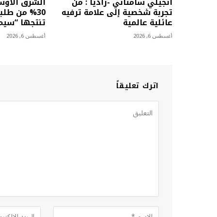
أنجيلي سامتاني -راديا : من
الشرق الأو
تجربة شخصية إلى علامة ترفيه
30% من طلب
عائلية عالمية
تنتجها “سي
أغسطس 6, 2026
أغسطس 6, 2026
اترك تعليقاً