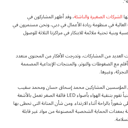
”.
ها
الشركات الصغيرة والناشئة
، وقد أظهر المشاركون في
ة العالية في منظومة ريادة الأعمال في دبي، ونحن مستمرون في
ة وبنية تحتية ملائمة للابتكار في مراكزنا الثلاثة للوصول
استقطبت العديد من المشاركات، وتدرجت الأفكار من المحتوى متعدد
تأقلم مع الضغوطات والتوتر، والمنتجات الإبداعية المصممة
تجزئة، وغيرها.
الأول والمؤلف من المؤسسين المشاركين محمد إسحاق حسان ومحمد سقيب
ماندليك، اقترح فكرة تصنيع كمامة مستدامة ومتطورة تقنياً تقوم بتنقية الهواء بأضواء LED فائقة الصغر تعمل بالأشعة
عوراً بالراحة أثناء الارتداء. ومن شأن المتانة التي تحظى بها
صة بمعدات الحماية الشخصية المصنوعة من مواد غير قابلة
سلامة.