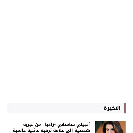
الأخيرة
أنجيلي سامتاني -راديا : من تجربة
شخصية إلى علامة ترفيه عائلية عالمية