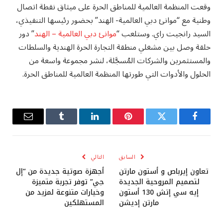
وقعت المنظمة العالمية للمناطق الحرة على ميثاق نقطة اتصال
وطنية مع “موانئ دبي العالمية- الهند” بحضور رئيسها التنفيذي،
السيد رانجيت راي. وستلعب “
موانئ دبي العالمية – الهند
” دور
حلقة وصل بين مشغلي منطقة التجارة الحرة الهندية والسلطات
والمستثمرين والشركات المُسجَّلة، لنشر مجموعة واسعة من
الحلول والأدوات التي طورتها المنظمة العالمية للمناطق الحرة.
فيسبوك
تويتر
بينتيريست
لينكدإن
Tumblr
البريد
الإلكترو
السابق
التالي
تعاون إيرباص و أستون مارتن
أجهزة صوتية جديدة من “إل
لتصميم المروحية الجديدة
جي” توفر تجربة متميزة
إيه سي إتش 130 أستون
وخيارات متنوعة لمزيد من
مارتن إديشن
المستهلكين‎