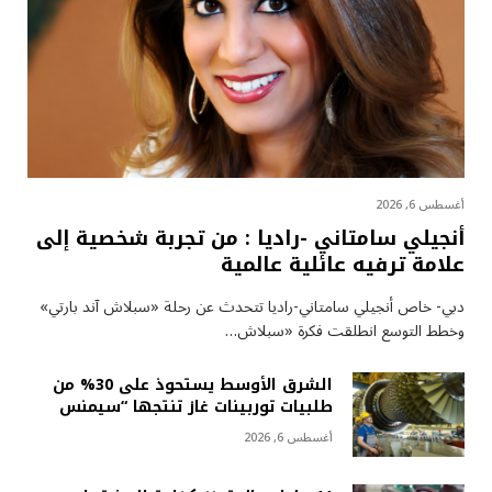
أغسطس 6, 2026
أنجيلي سامتاني -راديا : من تجربة شخصية إلى
علامة ترفيه عائلية عالمية
دبي- خاص أنجيلي سامتاني-راديا تتحدث عن رحلة «سبلاش آند بارتي»
وخطط التوسع انطلقت فكرة «سبلاش…
الشرق الأوسط يستحوذ على 30% من
طلبيات توربينات غاز تنتجها “سيمنس
أغسطس 6, 2026