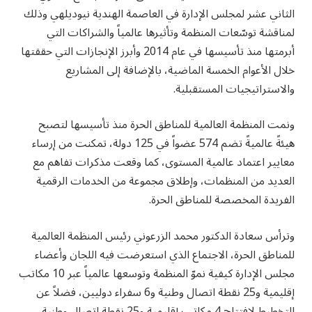
الثاني عشر لمجلس الإدارة في العاصمة الهندية نيوديلهي وذلك
لمناقشة توسّعات المنظمة وتأثيرها عالمياً والشراكات التي
أبرمتها منذ تأسيسها في عام 2014 وأبرز الإنجازات التي حققتها
خلال الأعوام الخمسة الماضية، بالإضافة إلى المشاريع
والاستراتيجيات المستقبلية.
ونمت المنظمة العالمية للمناطق الحرة منذ تأسيسها لتصبح
هيئةً عالميةً تضم 574 عضواً في 125 دولة، تمكنت من إرساء
معايير اعتماد عالمية المستوى، كما وقعت مذكرات تفاهم مع
العديد من المنظمات، وإطلاق مجموعة من الخدمات الرقمية
الفريدة المخصصة للمناطق الحرة.
وترأس سعادة الدكتور محمد الزرعوني رئيس المنظمة العالمية
للمناطق الحرة، الاجتماع الذي استعرضت فيه اللجان وأعضاء
مجلس الإدارة كيفية نموّ المنظمة وتوسعها عالمياً عبر 10 مكاتب
إقليمية و25 نقطة اتصال وطنية و6 سفراء دوليين، فضلاً عن
التخطيط لافتتاح 4 مكاتب إقليمية و25 نقطة اتصال وطنية