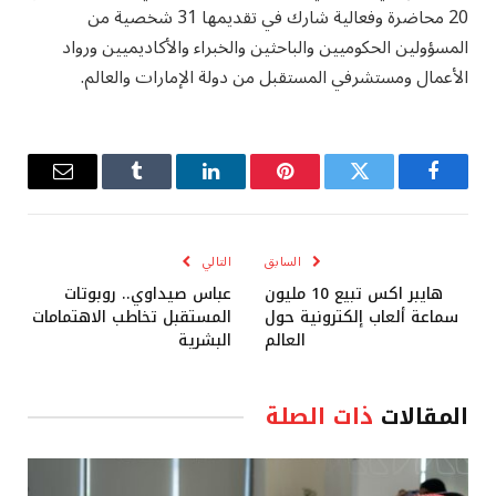
20 محاضرة وفعالية شارك في تقديمها 31 شخصية من
المسؤولين الحكوميين والباحثين والخبراء والأكاديميين ورواد
الأعمال ومستشرفي المستقبل من دولة الإمارات والعالم.
فيسبوك
تويتر
بينتيريست
لينكدإن
Tumblr
البريد
الإلكترو
السابق
التالي
هايبر اكس تبيع 10 مليون
عباس صيداوي.. روبوتات
سماعة ألعاب إلكترونية حول
المستقبل تخاطب الاهتمامات
العالم
البشرية
المقالات
ذات الصلة