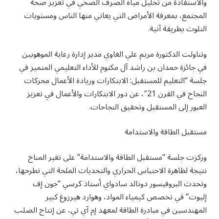
والاستفادة من تحليل مياه الصرف الصحي في تعزيز صحة
المجتمع، بمعرفة الأمراض التي يعاني منها الناس ومستويات
التلوث بطريقة آنية.
وتناولت الدكتورة مريم علي الغاوي مدير إدارة رعاية الموهوبين
في جائزة حمدان بن راشد آل مكتوم للأداء التعليمي المتميز في
جلسة “التعليم للمستقبل: الابتكارات وريادة الأعمال محركات
النجاح في القرن 21″، عن دور الابتكارات والأعمال في تعزيز
العبور إلى المستقبل وتحقيق النجاحات.
مستقبل الطاقة والاستدامة
وركزت جلسة “مستقبل الطاقة والاستدامة” على تغير المناخ
نتيجة لظاهرة الاحتباس الحراري والتحديات الملحة التي تطرحها،
وتحدث البروفيسور دونالد سادواي أستاذ كرسي “جون إف
إليوت” في تخصص كيمياء المواد، وهوارد هيرزوغ كبير
المهندسين في مبادرة الطاقة لمعهد إم آي تي، عن إنتاج الصلب