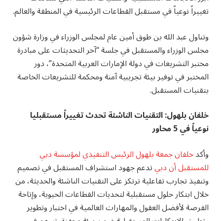
تغييراً نوعياً في مستقبل القطاعات الرئيسية في المنطقة والعالم.
وتناول عبد الله بن طوق أمين عام لمجلس الوزراء في وزارة شؤون
مجلس الوزراء والمستقبل في جلسة “آخر التحديثات على مبادرة
مختبر التشريعات في دولة الإمارات العربية المتحدة”، دور
المختبر في توفير بيئة تجريبية آمنة ومحكمة للتشريعات الخاصة
بتقنيات المستقبل.
خلفان بلهول: التقنيات الناشئة تحدث تغييراً مستقبليا
نوعياً في 5 محاور
وأكد
خلفان جمعة بلهول الرئيس التنفيذي لمؤسسة دبي
للمستقبل أن دبي
تدعم جهود استشراف المستقبل في تصميم
وتنفيذ تجارب تفاعلية ترتكز على التقنيات الناشئة والحديثة، من
خلال ابتكار حلول مستقبلية لتحديات القطاعات الحيوية، وإتاحة
الفرصة لأفضل العقول والمهارات العالمية في اختبار وتطوير
وتطبيق الابتكارات المستقبلية ضمن بيئة محفزة، تسهم في